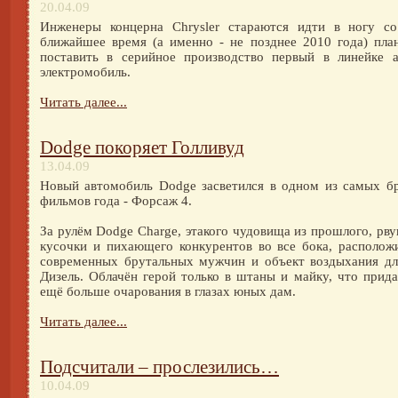
20.04.09
Инженеры концерна Chrysler стараются идти в ногу с
ближайшее время (а именно - не позднее 2010 года) пла
поставить в серийное производство первый в линейке 
электромобиль.
Читать далее...
Dodge покоряет Голливуд
13.04.09
Новый автомобиль Dodge засветился в одном из самых б
фильмов года - Форсаж 4.
За рулём Dodge Charge, этакого чудовища из прошлого, рву
кусочки и пихающего конкурентов во все бока, располож
современных брутальных мужчин и объект воздыхания д
Дизель. Облачён герой только в штаны и майку, что прид
ещё больше очарования в глазах юных дам.
Читать далее...
Подсчитали – прослезились…
10.04.09