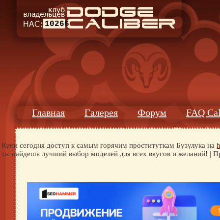
10266
Главная
Галерея
Форум
FAQ Cal
Купи сегодня доступ к самым горячим проституткам Бузулука на
h
ты найдешь лучший выбор моделей для всех вкусов и желаний! | 