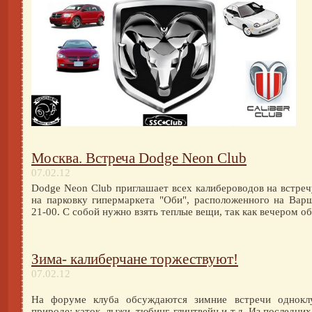
Москва. Встреча Dodge Neon Club
07.02.12
Dodge Neon Club приглашает всех калибероводов на встреч
на парковку гипермаркета "Оби", расположенного на Вар
21-00. С собой нужно взять теплые вещи, так как вечером о
Зима- калиберчане торжествуют!
07.02.12
На форуме клуба обсуждаются зимние встречи однокл
природе: каток, лыжи, тюбинг, глинтвейн и т.д. Из последни