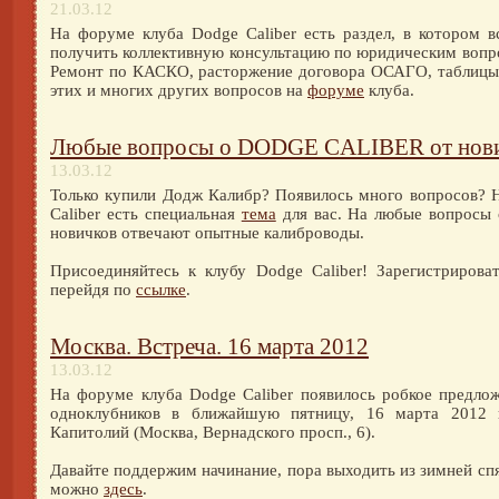
21.03.12
На форуме клуба Dodge Caliber есть раздел, в котором 
получить коллективную консультацию по юридическим вопро
Ремонт по КАСКО, расторжение договора ОСАГО, таблицы
этих и многих других вопросов на
форуме
клуба.
Любые вопросы о DODGE CALIBER от нов
13.03.12
Только купили Додж Калибр? Появилось много вопросов? 
Caliber есть специальная
тема
для вас. На любые вопрос
новичков отвечают опытные калиброводы.
Присоединяйтесь к клубу Dodge Caliber! Зарегистриров
перейдя по
ссылке
.
Москва. Встреча. 16 марта 2012
13.03.12
На форуме клуба Dodge Caliber появилось робкое предло
одноклубников в ближайшую пятницу, 16 марта 2012 
Капитолий (Москва, Вернадского просп., 6).
Давайте поддержим начинание, пора выходить из зимней сп
можно
здесь
.