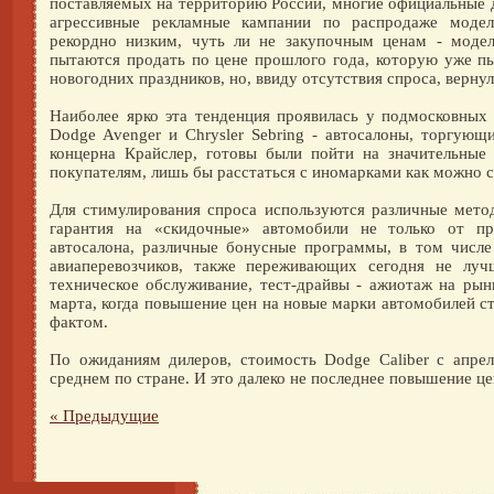
поставляемых на территорию России, многие официальные 
агрессивные рекламные кампании по распродаже моде
рекордно низким, чуть ли не закупочным ценам - моде
пытаются продать по цене прошлого года, которую уже п
новогодних праздников, но, ввиду отсутствия спроса, верну
Наиболее ярко эта тенденция проявилась у подмосковных 
Dodge Avenger и Chrysler Sebring - автосалоны, торгую
концерна Крайслер, готовы были пойти на значительные
покупателям, лишь бы расстаться с иномарками как можно с
Для стимулирования спроса используются различные метод
гарантия на «скидочные» автомобили не только от пр
автосалона, различные бонусные программы, в том числе
авиаперевозчиков, также переживающих сегодня не луч
техническое обслуживание, тест-драйвы - ажиотаж на рын
марта, когда повышение цен на новые марки автомобилей 
фактом.
По ожиданиям дилеров, стоимость Dodge Caliber с апрел
среднем по стране. И это далеко не последнее повышение це
« Предыдущие