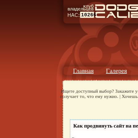
10266
Главная
Галерея
Ищете доступный выбор? Закажите ус
получает то, что ему нужно. | Хочеш
Как продвинуть сайт на п