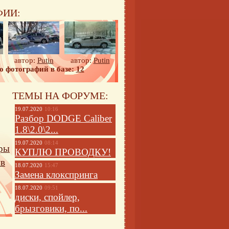
ФИИ:
автор:
Putin
автор:
Putin
о фотографий в базе:
12
ТЕМЫ НА ФОРУМЕ:
19.07.2020
10:16
Разбор DODGE Caliber
1.8\2.0\2...
19.07.2020
08:14
ры
КУПЛЮ ПРОВОДКУ!
йв
18.07.2020
15:47
Замена клокспринга
18.07.2020
09:51
диски, спойлер,
брызговики, по...