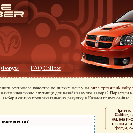
Форум
FAQ Caliber
луги отличного качества по низким ценам на
https://prostitutkiyalt
ь найти идеальную спутницу для незабываемого вечера? Переходи н
выбери самую привлекательную девушку в Казани прямо сейчас.
Приветст
Caliber
, 
обмена ин
ервые места?
говоря для
форум
, о