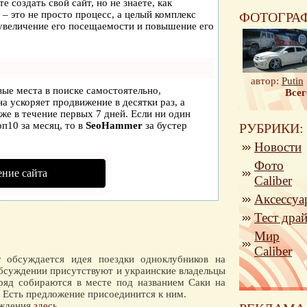
е создать свой сайт, но не знаете, как
– это не просто процесс, а целый комплекс
ФОТОГРА
увеличение его посещаемости и повышение его
автор:
Putin
вые места в поиске самостоятельно,
Всег
она ускоряет продвижение в десятки раз, а
же в течение первых 7 дней. Если ни один
оп10 за месяц, то в
SeoHammer
за бустер
РУБРИКИ:
Новости
Фото
ние сайта
Caliber
Аксессуа
Тест дра
Мир
Caliber
 обсуждается идея поездки одноклубников на
обсуждении присутствуют и украинские владельцы
ряд собираются в месте под названием Саки на
 Есть предложение присоединится к ним.
уждения
здесь
.