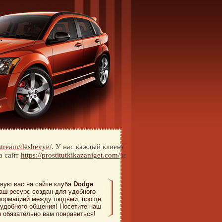
y.stream/deshevye/
. У нас каждый клиент
а сайт
https://prostitutkikazaniget.com/
и
вую вас на сайте клуба
Dodge
наш ресурс создан для удобного
формацией между людьми, проще
 удобного общения! Посетите наш
н обязательно вам понравиться!