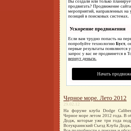
Вы создали или только планирует
продвигать? Продвижение сайта 
мероприятий, направленных на 
позиций в поисковых системах.
Ускорение продвижения
Если вам трудно попасть на пер
попробуйте технологию
Буст
, 
первые результаты появляются у
запрос у вас не продвинется в Т
вернут деньги.
Начать продвиже
Черное море. Лето 2012
29.02.12
На форуме клуба Dodge Caliber
Черное море летом 2012 года. В 
Додж, которые уже три года под
Всеукраинский Съезд Клуба Додж.
Все подробности о поездке и обс