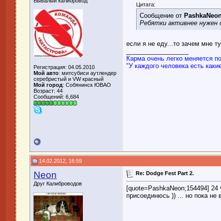
Бывалый калибровод
Цитата:
Сообщение от
PashkaNeo
Ребятки активнее нужен с
если я не еду...то зачем мне т
__________________
Карма очень легко меняется п
"У каждого человека есть какие
Регистрация: 04.05.2010
Мой авто
: митсубиси аутлендер
серебристый и VW красный
Мой город
: Собянинск ЮВАО
Возраст: 44
Сообщений: 6,684
14.02.2012, 16:59
Neon
Re: Dodge Fest Part 2.
Друг Калиброводов
[quote=PashkaNeon;154494] 24
присоединюсь )) ... но пока не 