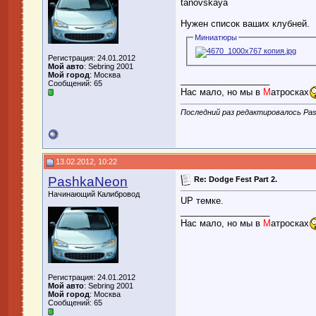
tanovskaya
Нужен список ваших клубней.
Миниатюры
Регистрация: 24.01.2012
Мой авто
: Sebring 2001
Мой город
: Москва
__________________
Сообщений: 65
Нас мало, но мы в
М
атросках
Последний раз редактировалось Pas
13.02.2012, 10:22
PashkaNeon
Re: Dodge Fest Part 2.
Начинающий Калибровод
UP темке.
__________________
Нас мало, но мы в
М
атросках
Регистрация: 24.01.2012
Мой авто
: Sebring 2001
Мой город
: Москва
Сообщений: 65