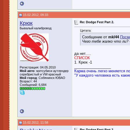
15.02.2012, 09:33
Крюк
Re: Dodge Fest Part 2.
Бывалый калибровод
Цитата:
Сообщение от
mkl44
Посм
Чего тебе жалко что ли?
да нет.....
СПИСОК
1. Крюк -1
__________________
Регистрация: 04.05.2010
Карма очень легко меняется п
Мой авто
: митсубиси аутлендер
серебристый и VW красный
"У каждого человека есть какие
Мой город
: Собянинск ЮВАО
Возраст: 44
Сообщений: 6,684
15.02.2012, 11:58
Re: Dodge Fest Part 2.