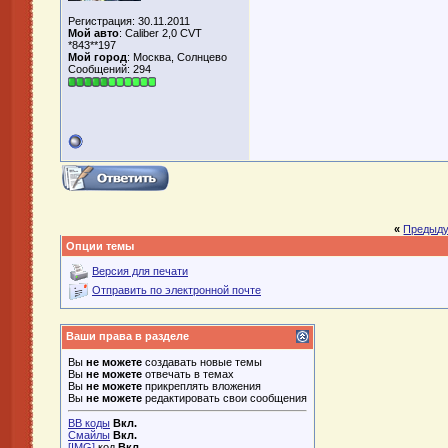
Регистрация: 30.11.2011
Мой авто
: Caliber 2,0 CVT
*843**197
Мой город
: Москва, Солнцево
Сообщений: 294
«
Предыду
Опции темы
Версия для печати
Отправить по электронной почте
Ваши права в разделе
Вы
не можете
создавать новые темы
Вы
не можете
отвечать в темах
Вы
не можете
прикреплять вложения
Вы
не можете
редактировать свои сообщения
BB коды
Вкл.
Смайлы
Вкл.
[IMG]
код
Вкл.