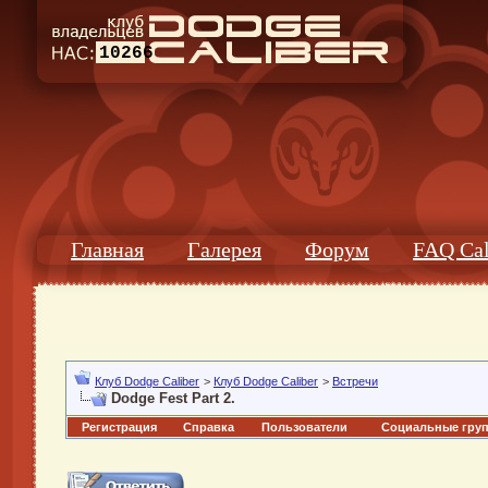
10266
Главная
Галерея
Форум
FAQ Cal
Клуб Dodge Caliber
>
Клуб Dodge Caliber
>
Встречи
Dodge Fest Part 2.
Регистрация
Справка
Пользователи
Социальные гру