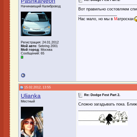
PashkaNeon
Начинающий Калибровод
Вот правильно состовляем списо
__________________
Нас мало, но мы в
М
атросках
Регистрация: 24.01.2012
Мой авто
: Sebring 2001
Мой город
: Москва
Сообщений: 65
15.02.2012, 13:55
Ulianka
Re: Dodge Fest Part 2.
Местный
Сложно загадывать пока. Ближе
__________________