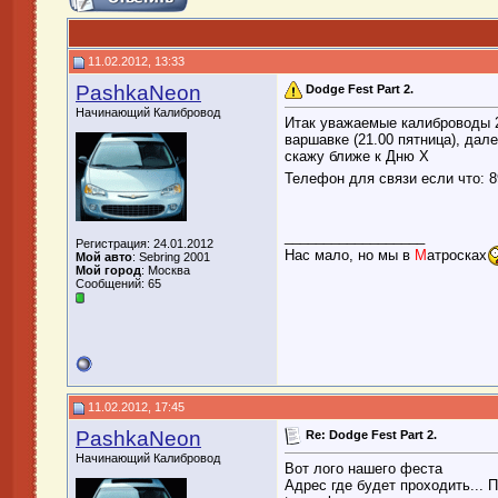
11.02.2012, 13:33
PashkaNeon
Dodge Fest Part 2.
Начинающий Калибровод
Итак уважаемые калиброводы 2
варшавке (21.00 пятница), дал
скажу ближе к Дню X
Телефон для связи если что: 
__________________
Регистрация: 24.01.2012
Нас мало, но мы в
М
атросках
Мой авто
: Sebring 2001
Мой город
: Москва
Сообщений: 65
11.02.2012, 17:45
PashkaNeon
Re: Dodge Fest Part 2.
Начинающий Калибровод
Вот лого нашего феста
Адрес где будет проходить... 