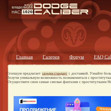
10266
Главная
Галерея
Форум
FAQ Cal
Стопшум предлагает
с доставкой. Узнайте бол
саундек стандарт
Получи уникальную возможность познакомиться с проститутк
Осуществите свои самые смелые фантазии с проститутками Ни