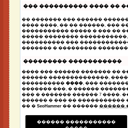
��� ���������� ���� �� �
�� ������� ��� ������ �����
���� ����, �� �� ������, ��� 
����������� ����� � ��� �� �
����� �������� �����������,
���������� ��� ������������
������� � ��������� �������
��������� �����������
���� ��� ������ ������� �� �
������ ��������������, ���
����������
����
, ��� ������
������� ���, � ������ �����
��� � ������� ������ 7 ����. 
������ � ��� �� ����������� �
�� �
SeoHammer
�� ������
������ 
������ �����������