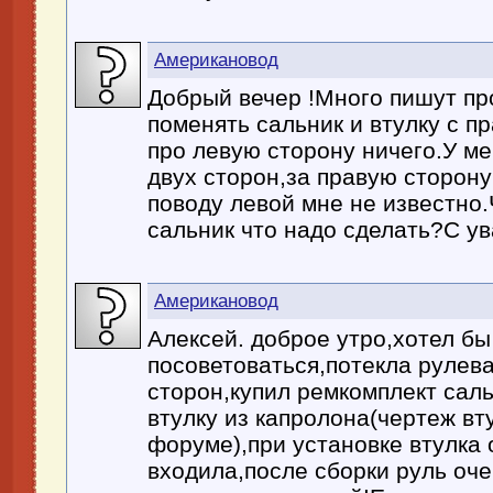
Американовод
Добрый вечер !Много пишут про
поменять сальник и втулку с п
про левую сторону ничего.У ме
двух сторон,за правую сторону
поводу левой мне не известно
сальник что надо сделать?С у
Американовод
Алексей. доброе утро,хотел бы
посоветоваться,потекла рулева
сторон,купил ремкомплект сал
втулку из капролона(чертеж вт
форуме),при установке втулка 
входила,после сборки руль оче