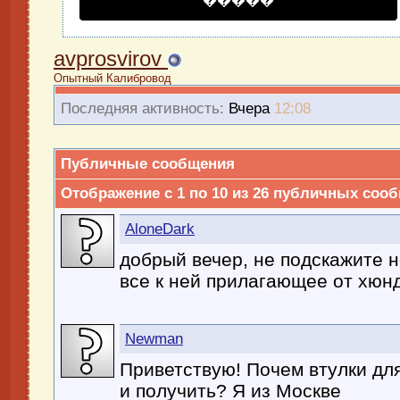
�����
avprosvirov
Опытный Калибровод
Последняя активность:
Вчера
12:08
Публичные сообщения
Отображение с 1 по
10
из
26
публичных сооб
AloneDark
добрый вечер, не подскажите н
все к ней прилагающее от хюн
Newman
Приветствую! Почем втулки для
и получить? Я из Москве