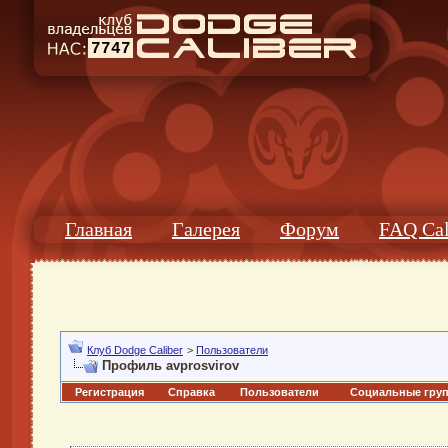
7747
Главная
Галерея
Форум
FAQ Cal
Клуб Dodge Caliber
>
Пользователи
Профиль avprosvirov
Регистрация
Справка
Пользователи
Социальные гру