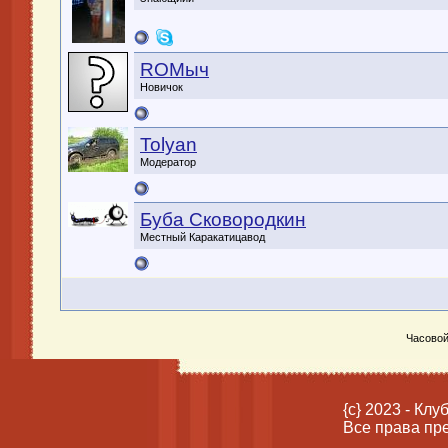
ROMыч
Новичок
Tolyan
Модератор
Буба Сковородкин
Местный Каракатицавод
Часовой
{c} 2023 - Кл
Все права пр