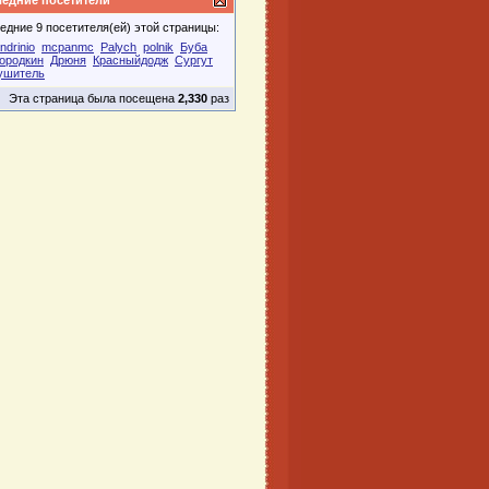
едние посетители
едние 9 посетителя(ей) этой страницы:
ndrinio
mcpanmc
Palych
polnik
Буба
ородкин
Дрюня
Красныйдодж
Сургут
ушитель
Эта страница была посещена
2,330
раз