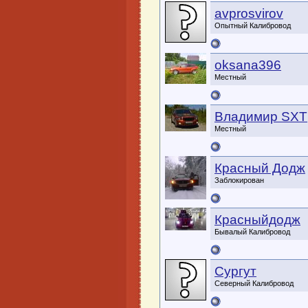
avprosvirov
Опытный Калибровод
oksana396
Местный
Владимир SXT
Местный
Красный Додж
Заблокирован
Красныйдодж
Бывалый Калибровод
Сургут
Северный Калибровод