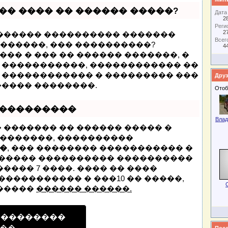
�� ���� �� ������ �����?
Дата
28
Реги
2
 ������ ���������� �������
Всег
� ������, ��� ����������?
4
�� � ��� �� ������ �������, �
 �����������, ������������ ��
 ������������ � ��������� ���
Друз
����� ��������.
Отоб
����������
Влад
 ������� �� ������ ����� �
�������, ����������
�
, ��� �������� ����������� �
 ������ ���������� ����������
���� 7 ����. ���� �� ����
����������� � ���10 �� �����,
�����
������ ������.
���������