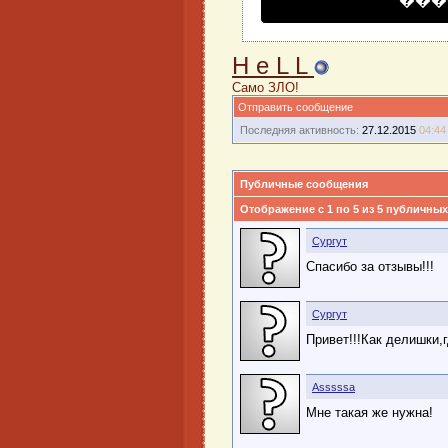
���
H e L L
Само ЗЛО!
Отправить сообщение
Последняя активность:
27.12.2015
04:44
Публичные сообщения
Отображение с 1 по
5
из
5
публичных
Сургут
Спасибо за отзывы!!!
Сургут
Привет!!!Как делишки,
Asssssa
Мне такая же нужна!