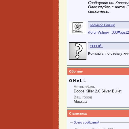
Сообщение от Красны
Олег,клубню с ником C
свяжитесь.
Большое Солнце
/forum/show...000#post
СЕРЫЙ_
Контакты по стеклу кин
Обо мне
О H e L L
Автомобиль
Dodge Killer 2.0 Silver Bullet
Ваш город
Москва
Статистика
Всего сообщений