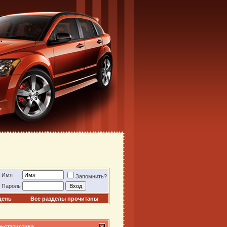
Имя
Запомнить?
Пароль
день
Все разделы прочитаны
-статистика