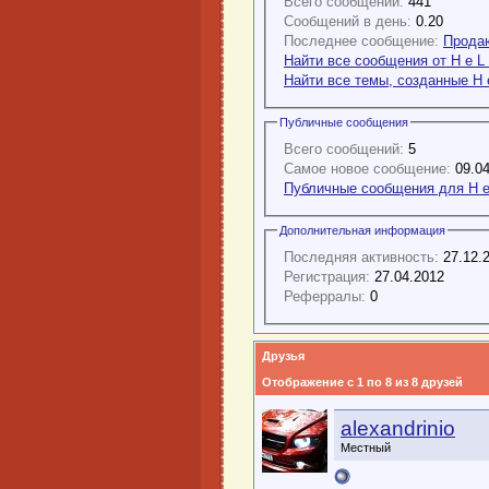
Всего сообщений:
441
Сообщений в день:
0.20
Последнее сообщение:
Продаю
Найти все сообщения от H e L
Найти все темы, созданные H 
Публичные сообщения
Всего сообщений:
5
Самое новое сообщение:
09.04
Публичные сообщения для H e
Дополнительная информация
Последняя активность:
27.12.
Регистрация:
27.04.2012
Реферралы:
0
Друзья
Отображение с 1 по 8 из 8 друзей
alexandrinio
Местный