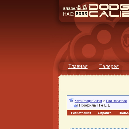
8063
Главная
Галерея
Клуб Dodge Caliber
>
Пользователи
Профиль H e L L
Регистрация
Справка
Польз