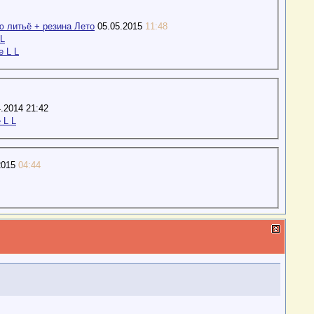
 литьё + резина Лето
05.05.2015
11:48
 L
e L L
.2014 21:42
 L L
2015
04:44