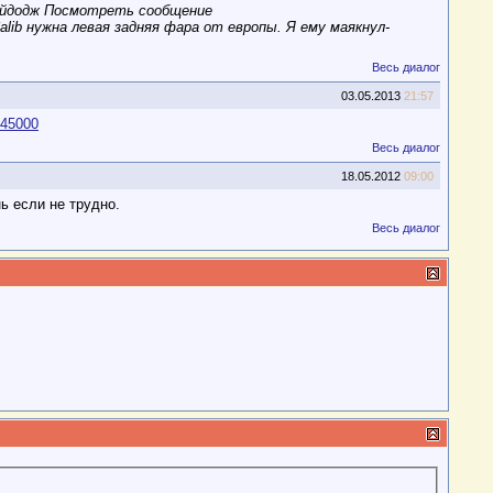
йдодж Посмотреть сообщение
alib нужна левая задняя фара от европы. Я ему маякнул-
Весь диалог
03.05.2013
21:57
245000
Весь диалог
18.05.2012
09:00
ь если не трудно.
Весь диалог