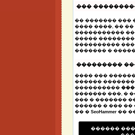
��� ��������
�� ������� ���
���� ����, �� �
����������� ���
����� ��������
���������� ���
������� � ����
��������� �
���� ��� ������
������ �������
����������
���
������� ���, �
��� � ������� ��
������ � ��� �� 
�� �
SeoHammer
�� �
������ ��