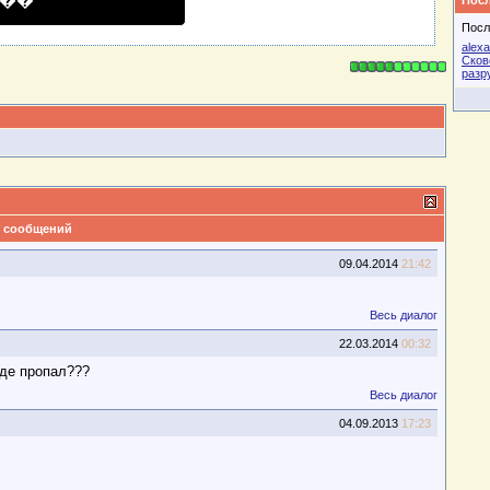
��
Посл
Посл
alexa
Сков
разр
 сообщений
09.04.2014
21:42
Весь диалог
22.03.2014
00:32
где пропал???
Весь диалог
04.09.2013
17:23