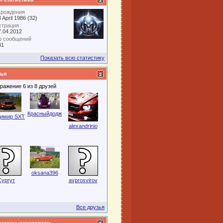
 рождения
 April 1986 (32)
страция
7.04.2012
о сообщений
41
Показать всю статистику
ья
ражение 6 из 8 друзей
Красныйдодж
имир SXT
alexandrinio
oksana396
Сургут
avprosvirov
Все друзья