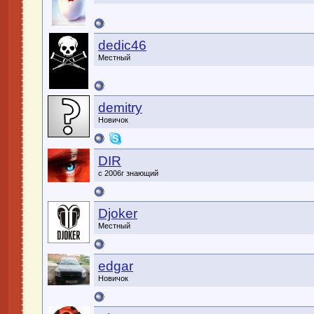
dedic46
Местный
demitry
Новичок
DIR
с 2006г знающий
Djoker
Местный
edgar
Новичок