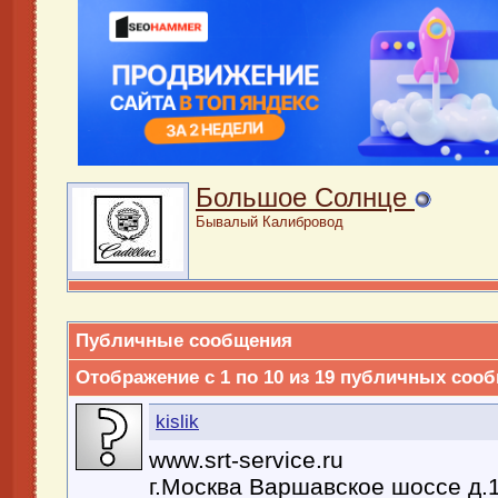
Большое Солнце
Бывалый Калибровод
Публичные сообщения
Отображение с 1 по
10
из
19
публичных сооб
kislik
www.srt-service.ru
г.Москва Варшавское шоссе д.1