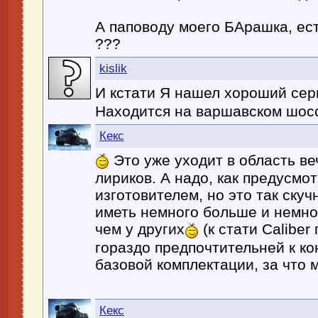
А паповоду моего БАрашка, ес
???
kislik
И кстати Я нашел хороший се
Находится на варшавском шос
Кекс
Это уже уходит в область ве
лириков. А надо, как предусмо
изготовителем, но это так скуч
иметь немного больше и немно
чем у других
(к стати Caliber
гораздо предпочтительней к ко
базовой комплектации, за что 
Кекс