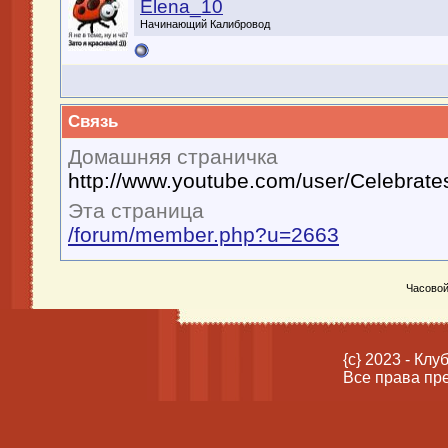
Elena_10
Начинающий Калибровод
Связь
Домашняя страничка
http://www.youtube.com/user/Celebrate
Эта страница
/forum/member.php?u=2663
Часовой
{c} 2023 - Кл
Все права пр