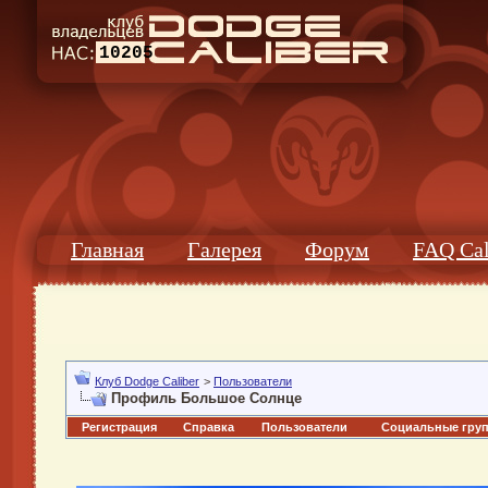
10205
Главная
Галерея
Форум
FAQ Cal
Клуб Dodge Caliber
>
Пользователи
Профиль Большое Солнце
Регистрация
Справка
Пользователи
Социальные гру