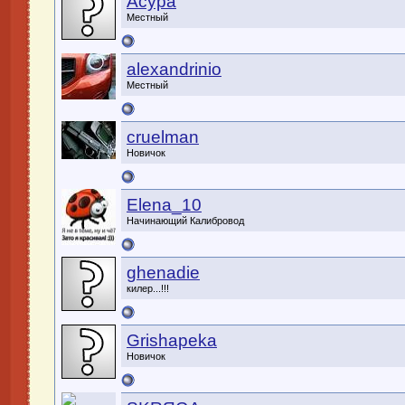
Acypa
Местный
alexandrinio
Местный
cruelman
Новичок
Elena_10
Начинающий Калибровод
ghenadie
килер...!!!
Grishapeka
Новичок