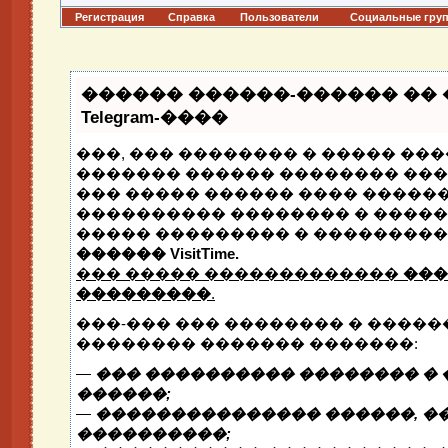
Регистрация
Справка
Пользователи
Социальные гру
������ ������-������ ��
Telegram-����
���, ��� �������� � ����� ���
������� ������ �������� ����
��� ����� ������ ���� ������
���������� �������� � �����
����� ��������� � ���������
������ VisitTime.
��� ����� �������������
���
���������
.
���-��� ��� �������� � �����
�������� ������� �������:
—
��� ���������� �������� � 
������;
—
��������������� ������, ��
����������;