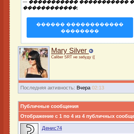
—
����������� ����������� �
������������;
������ ������������
��������
Mary Silver
Caliber SRT не забуду ((
Последняя активность:
Вчера
02:13
Публичные сообщения
Отображение с 1 по
4
из
4
публичных сообщ
Денис74