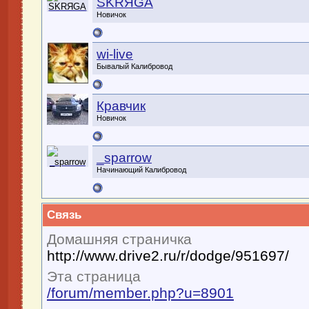
SKRЯGA
Новичок
wi-live
Бывалый Калибровод
Кравчик
Новичок
_sparrow
Начинающий Калибровод
Связь
Домашняя страничка
http://www.drive2.ru/r/dodge/951697/
Эта страница
/forum/member.php?u=8901