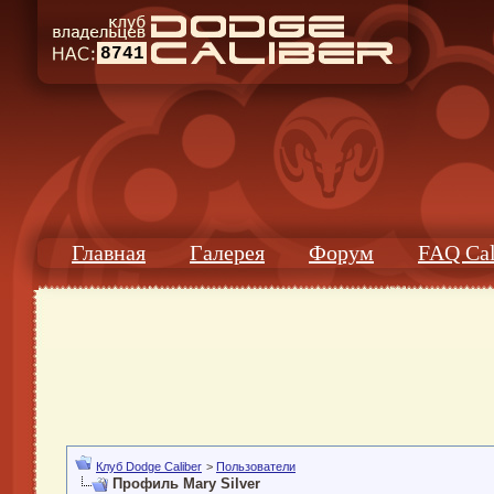
8741
Главная
Галерея
Форум
FAQ Cal
Клуб Dodge Caliber
>
Пользователи
Профиль Mary Silver