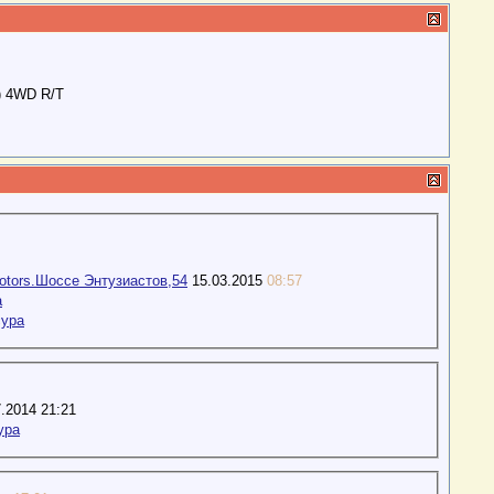
.) 4WD R/T
tors.Шоссе Энтузиастов,54
15.03.2015
08:57
a
cypa
.2014 21:21
ypa