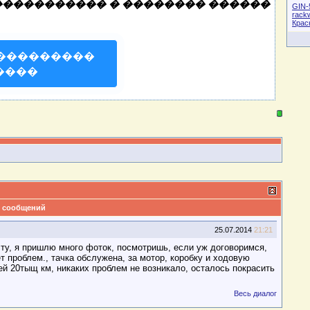
����������� � �������� ������
GIN-
rack
Крас
���������
����
 сообщений
25.07.2014
21:21
чту, я пришлю много фоток, посмотришь, если уж договоримся,
ет проблем., тачка обслужена, за мотор, коробку и ходовую
ей 20тыщ км, никаких проблем не возникало, осталось покрасить
Весь диалог