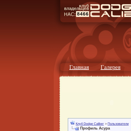
8466
Главная
Галерея
Клуб Dodge Caliber
>
Пользователи
Профиль Acypa