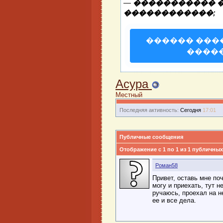
—
����������� 
������������;
������ ���
����
Acypa
Местный
Последняя активность:
Сегодня
17:01
Публичные сообщения
Отображение с 1 по
1
из
1
публичных
Роман58
Привет, оставь мне по
могу и приехать, тут н
ручаюсь, проехал на н
ее и все дела.