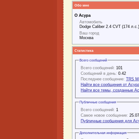
Обо мне
О Acypa
Автомобиль
Dodge Caliber 2.4 CVT (174 л.с
Ваш город
Москва
Статистика
Всего сообщений
Всего сообщений:
101
Сообщений в день:
0.42
Последнее сообщение:
TRS Mo
Найти все сообщения от Acyp
Найти все темы, созданные A
Публичные сообщения
Всего сообщений:
1
Самое новое сообщение:
25.07
Публичные сообщения для Ac
Дополнительная информация