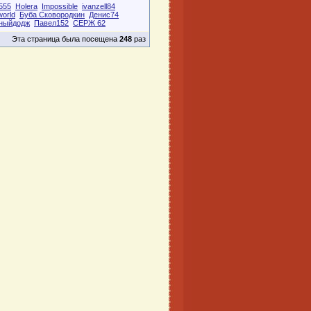
555
Holera
Impossible
ivanzell84
world
Буба Сковородкин
Денис74
ныйдодж
Павел152
СЕРЖ 62
Эта страница была посещена
248
раз