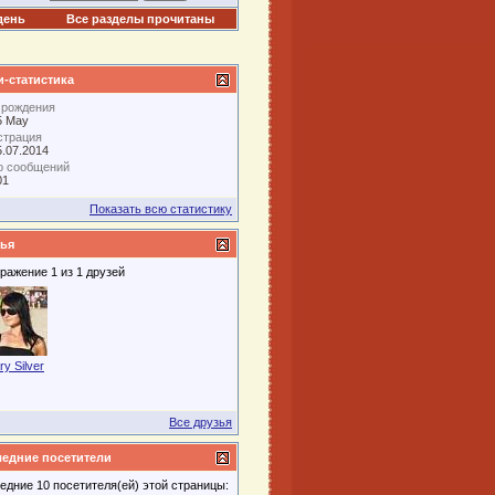
день
Все разделы прочитаны
-статистика
 рождения
5 May
страция
5.07.2014
о сообщений
01
Показать всю статистику
ья
ражение 1 из 1 друзей
y Silver
Все друзья
едние посетители
едние 10 посетителя(ей) этой страницы: