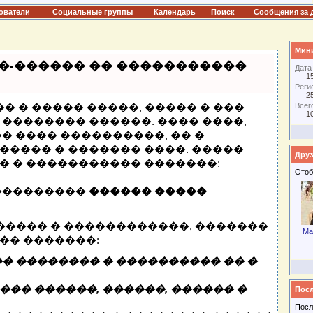
ователи
Социальные группы
Календарь
Поиск
Сообщения за 
Мини
�-������ �� �����������
Дата
1
Реги
2
Всег
� � ����� �����, ����� � ���
1
�������� ������. ���� ����,
� ���� ����������, �� �
����� � ������� ����. �����
Друз
� � ����������� �������:
Отоб
���������
������ �����
����� � ������������, �������
Mar
�� �������:
� �������� � ���������� �� �
�� ������, ������, ������ �
Посл
Посл