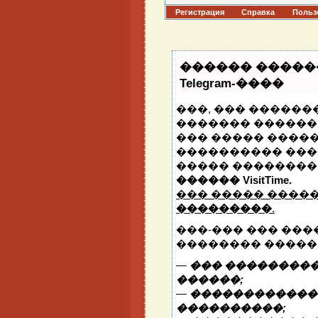
Регистрация
Справка
Польз
������ �����
Telegram-����
���, ��� �������
������� ������ 
��� ����� �����
���������� ���
����� ��������
������ VisitTime.
��� ����� ����
���������
.
���-��� ��� ���
�������� �����
—
��� ���������
������;
—
�������������
����������;