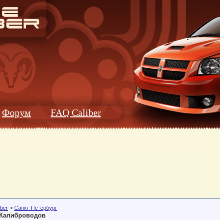
Форум
FAQ Caliber
ber
>
Санкт-Петербург
 Калиброводов