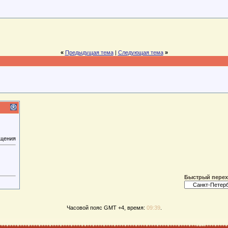
«
Предыдущая тема
|
Следующая тема
»
бщения
Быстрый пере
Часовой пояс GMT +4, время:
09:39
.