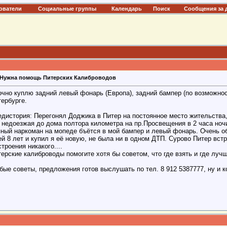
ователи
Социальные группы
Календарь
Поиск
Сообщения за 
Нужна помощь Питерских Калиброводов
чно куплю задний левый фонарь (Европа), задний бампер (по возможност
ербурге.
едистория: Перегонял Доджика в Питер на постоянное место жительства
 недоезжая до дома полтора километра на пр.Просвещения в 2 часа ночи
яный наркоман на мопеде бъётся в мой бампер и левый фонарь. Очень о
й 8 лет и купил я её новую, не была ни в одном ДТП. Сурово Питер встре
троения никакого....
ерские калиброводы помогите хотя бы советом, что где взять и где лучш
ые советы, предложения готов выслушать по тел. 8 912 5387777, ну и к