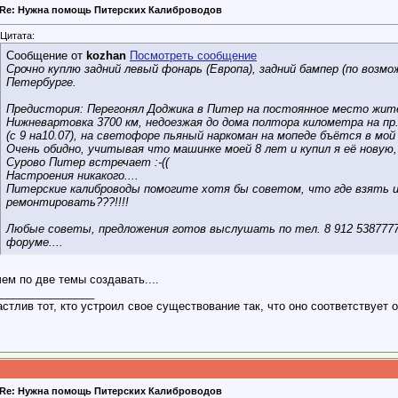
Re: Нужна помощь Питерских Калиброводов
Цитата:
Сообщение от
kozhan
Посмотреть сообщение
Срочно куплю задний левый фонарь (Европа), задний бампер (по возмож
Петербурге.
Предистория: Перегонял Доджика в Питер на постоянное место жите
Нижневартовка 3700 км, недоезжая до дома полтора километра на пр.
(с 9 на10.07), на светофоре пьяный наркоман на мопеде бъётся в мой
Очень обидно, учитывая что машинке моей 8 лет и купил я её новую,
Сурово Питер встречает :-((
Настроения никакого....
Питерские калиброводы помогите хотя бы советом, что где взять и
ремонтировать???!!!!
Любые советы, предложения готов выслушать по тел. 8 912 5387777,
форуме....
ем по две темы создавать....
________________
стлив тот, кто устроил свое существование так, что оно соответствует 
Re: Нужна помощь Питерских Калиброводов