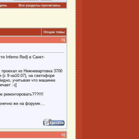
день
Все разделы прочитаны
Опции темы
#
1
и Inferno Red) в Санкт-
, проехал из Нижневартовка 3700
 (с 9 на10.07), на светофоре
бидно, учитывая что машинке
чает :-((
е ремонтировать???!!!!
онечно же на форуме....
#
2