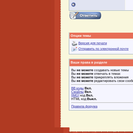
Опции темы
Версия для печати
Отправить по электронной почте
Ваши права в разделе
Вы
не можете
создавать новые темы
Вы
не можете
отвечать в темах
Вы
не можете
прикреплять вложения
Вы
не можете
редактировать свои соо
BB коды
Вкл.
Смайлы
Вкл.
[IMG]
код
Вкл.
HTML код
Выкл.
Правила форума