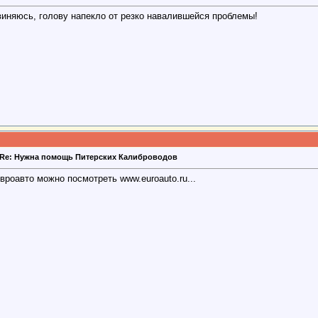
виняюсь, голову напекло от резко навалившейся проблемы!
Re: Нужна помощь Питерских Калиброводов
вроавто можно посмотреть www.euroauto.ru...