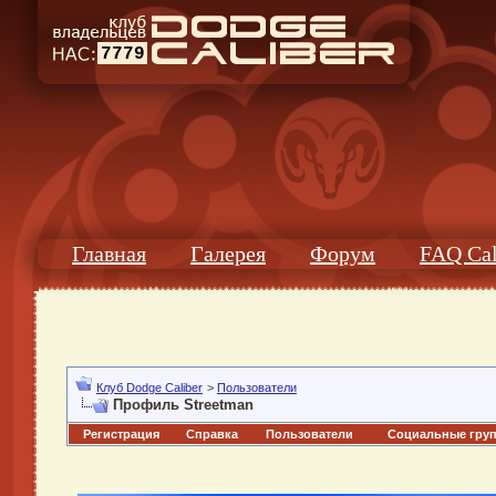
7779
Главная
Галерея
Форум
FAQ Cal
Клуб Dodge Caliber
>
Пользователи
Профиль Streetman
Регистрация
Справка
Пользователи
Социальные гру