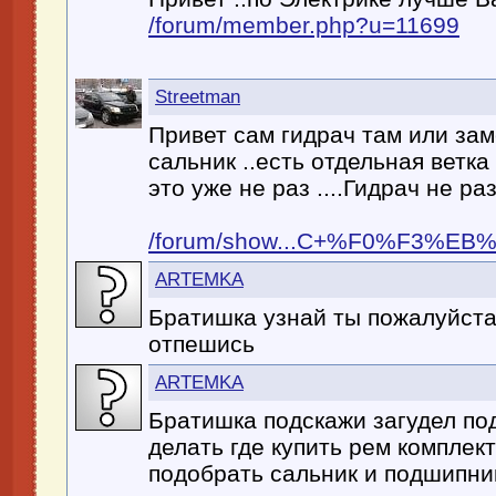
/forum/member.php?u=11699
Streetman
Привет сам гидрач там или за
сальник ..есть отдельная ветка
это уже не раз ....Гидрач не р
/forum/show...C+%F0%F3%EB
ARTEMKA
Братишка узнай ты пожалуйст
отпешись
ARTEMKA
Братишка подскажи загудел по
делать где купить рем комплект
подобрать сальник и подшипни