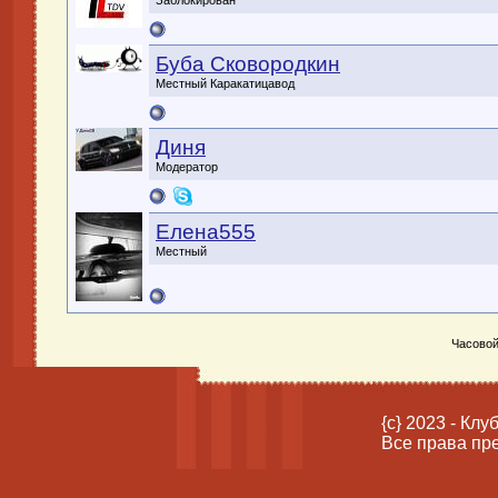
Заблокирован
Буба Сковородкин
Местный Каракатицавод
Диня
Модератор
Елена555
Местный
Часовой
{c} 2023 - Кл
Все права пр