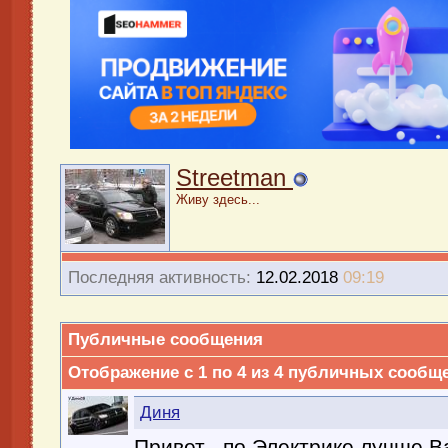
Streetman
Живу здесь...
Последняя активность:
12.02.2018
09:19
Публичные сообщения
Отображение с 1 по
4
из
4
публичных сообщ
Диня
Привет ..по Электрике лучше Ва