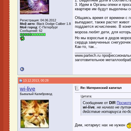
2. Выделяем доли в соответств
3. Идем в Органы опеки и прос
квартире им будут выделены 
Общаясь время от времени с го
Регистрация: 04.06.2012
выпадают, также растет живот 
Мой авто
: Black Dodge Caliber 1.8
поддается исчислению. В конеч
Мой город
: C-Петербург
Сообщений: 62
мороза любят дети, для котор
Но мы взрослые в дедов мороз
сердца замученных снегурочек 
Как-то, так...
__________________
www.partech.ru профессиональн
заготовительное металлообра
13.12.2013, 00:28
wi-live
Re: Материнский капитал
Бывалый Калибровод
Цитата:
Сообщение от
DIR
Посмот
wi-live
, не ничего не пут
действие нотариуса по-б
Дим, нотариус нах не нужен