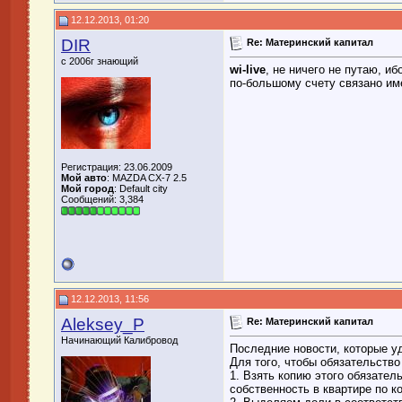
12.12.2013, 01:20
DIR
Re: Материнский капитал
с 2006г знающий
wi-live
, не ничего не путаю, и
по-большому счету связано им
Регистрация: 23.06.2009
Мой авто
: MAZDA CX-7 2.5
Мой город
: Default city
Сообщений: 3,384
12.12.2013, 11:56
Aleksey_P
Re: Материнский капитал
Начинающий Калибровод
Последние новости, которые у
Для того, чтобы обязательств
1. Взять копию этого обязател
собственность в квартире по к