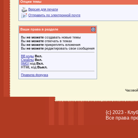
Опции темы
Версия для печати
Отправить по электронной почте
Ваши права в разделе
Вы
не можете
создавать новые темы
Вы
не можете
отвечать в темах
Вы
не можете
прикреплять вложения
Вы
не можете
редактировать свои сообщения
BB коды
Вкл.
Смайлы
Вкл.
[IMG]
код
Вкл.
HTML код
Выкл.
Правила форума
Часовой
{c} 2023 - Кл
Все права пр