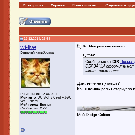
Регистрация
Справка
Пользователи
Социальные гру
11.12.2013, 23:54
wi-live
Re: Материнский капитал
Бывалый Калибровод
Цитата:
Сообщение от
DIR
Посмот
ОБЯЗАНЫ оформить нотар
иметь свою долю.
Дим, ниче не путаешь?
Как я помню роль нотариусов 
Регистрация: 03.08.2011
Мой авто
: DC SXT 2.0 red + JGC
WK 5.7hemi
__________________
Мой город
: Брянск
Сообщений: 2,273
Мой Dodge Caliber