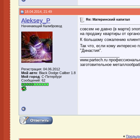
18.04.2014, 21:49
Aleksey_P
Re: Материнский капитал
Начинающий Калибровод
совсем не давно (в марте) эпо
на продажу квартиры от органо
К большому сожалению клиент 
Так что, если кому интересно 
"Династия".
__________________
www.partech.ru профессиональн
заготовительное металлообра
Регистрация: 04.06.2012
Мой авто
: Black Dodge Caliber 1.8
Мой город
: C-Петербург
Сообщений: 62
«
Предыду