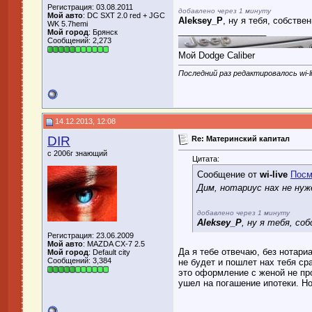
Регистрация: 03.08.2011
добавлено через 1 минуту
Мой авто
: DC SXT 2.0 red + JGC
Aleksey_P
, ну я тебя, собстве
WK 5.7hemi
__________________
Мой город
: Брянск
Сообщений: 2,273
Мой Dodge Caliber
Последний раз редактировалось wi-li
14.12.2013, 12:08
DIR
Re: Материнский капитал
с 2006г знающий
Цитата:
Сообщение от
wi-live
Посм
Дим, нотариус нах не ну
добавлено через 1 минуту
Aleksey_P
, ну я тебя, со
Регистрация: 23.06.2009
Мой авто
: MAZDA CX-7 2.5
Да я тебе отвечаю, без нотар
Мой город
: Default city
Сообщений: 3,384
не будет и пошлет нах тебя ср
это оформление с женой не про
ушел на погашение ипотеки. Но