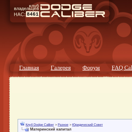
8461
Главная
Галерея
Форум
FAQ Cal
Клуб Dodge Caliber
>
Разное
>
Юридический Совет
Материнский капитал