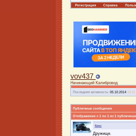
Регистрация
Справка
Польз
vov437
Начинающий Калибровод
Последняя активность:
05.10.2014
19:11
Публичные сообщения
Отображение с 1 по
1
из
1
публичных
Кекс
Дружище.