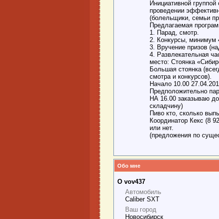
Инициативной группой 
проведении эффективно
(болельщики, семьи п
Предлагаемая програм
1. Парад, смотр.
2. Конкурсы, минимум 
3. Вручение призов (н
4. Развлекательная час
место: Стоянка «Сиби
Большая стоянка (все
смотра и конкурсов).
Начало 10.00 27.04.20
Предположительно пара
НА 16.00 заказываю до
складчину)
Пиво кто, сколько вып
Координатор Кекс (8 9
или нет.
(предложения по суще
Обо мне
О vov437
Автомобиль
Caliber SXT
Ваш город
Новосибирск