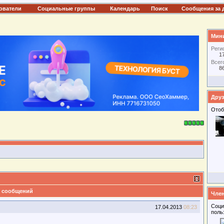
ователи
Социальные группы
Календарь
Поиск
Сообщения за 
Мини
Реги
1
Всег
8
Друз
Отоб
 сообщений
Член
Соци
17.04.2013
08:23
поль