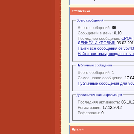
Статистика
Всего сообщений
Всего сообщений:
86
Сообщений в день:
0.10
Последнее сообщение:
СРОЧН
ДЕНЬГИ И КРОВЬ!!!
06.02.20
Найти все сообщения от vov4
Найти все темы, созданные v
Публичные сообщения
Всего сообщений:
1
Самое новое сообщение:
17.04
Публичные сообщения для vo
Дополнительная информация
Последняя активность:
05.10.
Регистрация:
17.12.2012
Реферралы:
0
Друзья