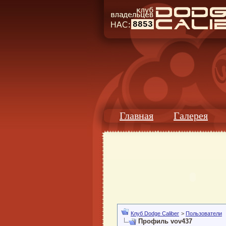
8853
Главная
Галерея
Клуб Dodge Caliber
>
Пользователи
Профиль vov437