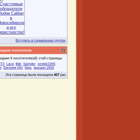
овосибирск-DC
Вступить в социальные группы
едние посетители
едние 9 посетителя(ей) этой страницы:
273
Lava
little
Sampler
strelok1945
m
Евгения 043
Кекс
михаил 2555
Эта страница была посещена
407
раз