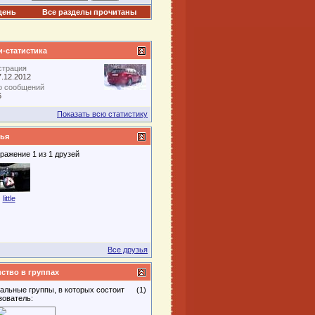
день
Все разделы прочитаны
-статистика
страция
7.12.2012
о сообщений
6
Показать всю статистику
ья
ражение 1 из 1 друзей
little
Все друзья
ство в группах
альные группы, в которых состоит
(1)
зователь: