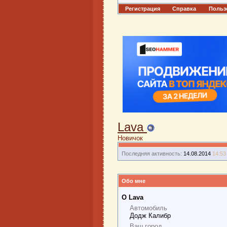
Регистрация
Справка
Польз
Lava
Новичок
Последняя активность:
14.08.2014
14:53
Обо мне
О Lava
Автомобиль
Додж Калибр
Ваш город