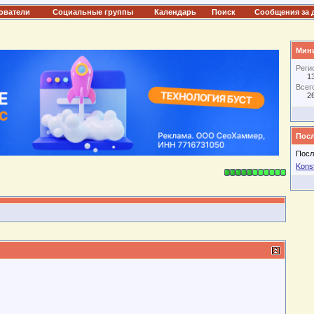
ователи
Социальные группы
Календарь
Поиск
Сообщения за 
Мини
Реги
1
Всег
2
Посл
Посл
Konst