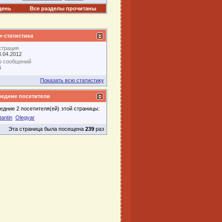
день
Все разделы прочитаны
-статистика
страция
3.04.2012
о сообщений
6
Показать всю статистику
едние посетители
едние 2 посетителя(ей) этой страницы:
antin
Olegyar
Эта страница была посещена
239
раз