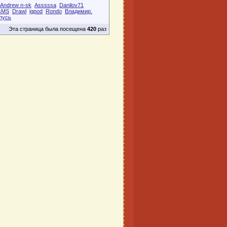
Andrew n-sk
Asssssa
Danilov71
sMS
Drawl
igpod
Rondo
Владимир.
пусь
Эта страница была посещена
420
раз