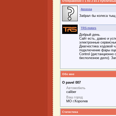
Отображение с 1 по
2
из
2
публичных
Asssssa
Забрал бы колеса тыщ 
TRS-motors
Добрый день.
Сайт есть, давно и ус
электронные сервисные
Диагностика ходовой ч
подключение фары оцен
Control (дистанционно
бесполезное дело). За
Обо мне
О pavel 007
Автомобиль
caliber
Ваш город
МО г.Королев
Статистика