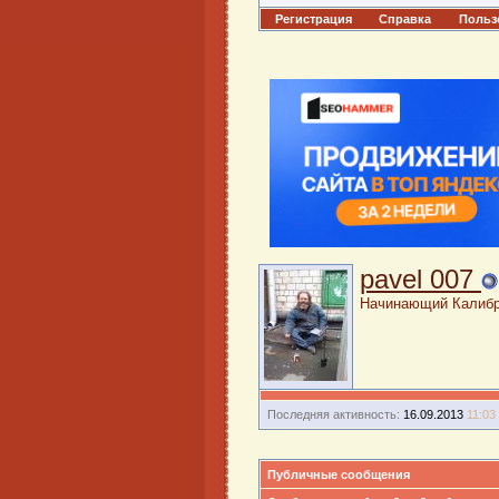
Регистрация
Справка
Польз
pavel 007
Начинающий Калиб
Последняя активность:
16.09.2013
11:03
Публичные сообщения