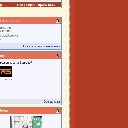
день
Все разделы прочитаны
-статистика
страция
0.11.2012
о сообщений
5
Показать всю статистику
ья
ражение 1 из 1 друзей
S-motors
Все друзья
бомы