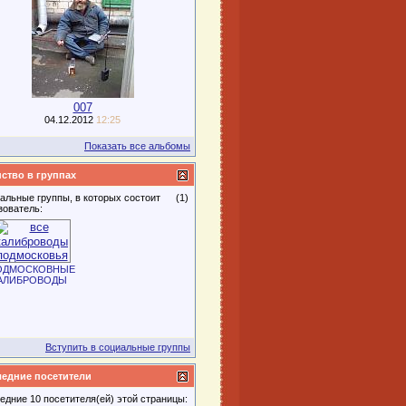
007
04.12.2012
12:25
Показать все альбомы
ство в группах
альные группы, в которых состоит
(1)
зователь:
ОДМОСКОВНЫЕ
АЛИБРОВОДЫ
Вступить в социальные группы
едние посетители
едние 10 посетителя(ей) этой страницы: