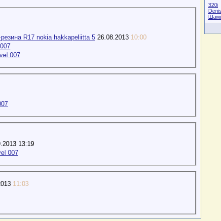
320i
Deni
Шам
резина R17 nokia hakkapeliitta 5
26.08.2013
10:00
 007
vel 007
007
.2013 13:19
el 007
2013
11:03