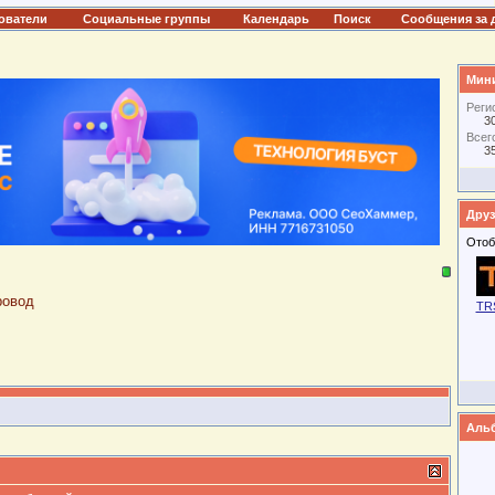
ователи
Социальные группы
Календарь
Поиск
Сообщения за 
Мини
Реги
3
Всег
3
Друз
Отоб
ровод
TR
Аль