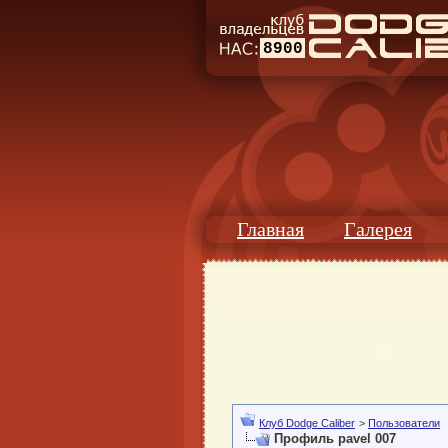
8900
Главная
Галерея
Клуб Dodge Caliber
>
Пользователи
Профиль pavel 007