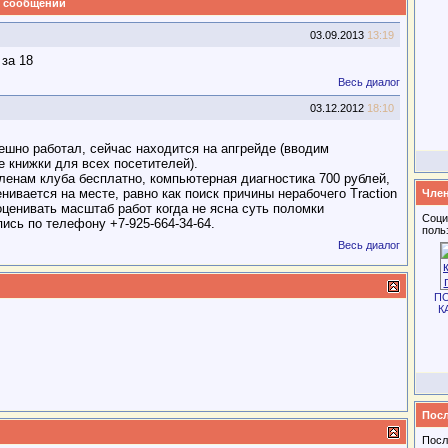
 сообщений
03.09.2013
13:19
за 18
Весь диалог
03.12.2012
18:10
пешно работал, сейчас находится на апгрейде (вводим
 книжки для всех посетителей).
ленам клуба бесплатно, компьютерная диагностика 700 рублей,
ивается на месте, равно как поиск причины нерабочего Traction
Член
 оценивать масштаб работ когда не ясна суть поломки
Соци
пись по телефону +7-925-664-34-64.
поль
Весь диалог
П
К
Посл
Посл