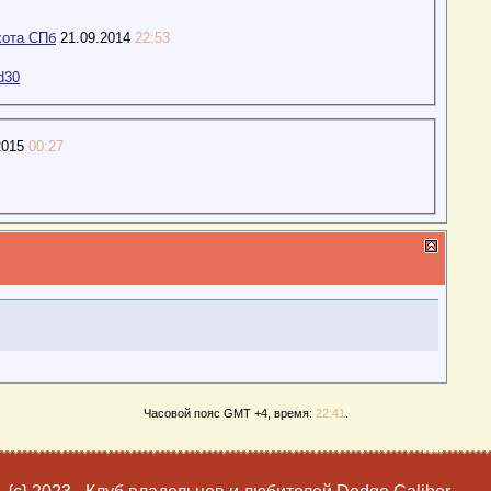
хота СПб
21.09.2014
22:53
d30
2015
00:27
Часовой пояс GMT +4, время:
22:41
.