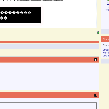
"г
���������
��
Посл
Посл
bogg
Korni
рома