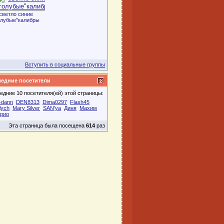
светло синие
олубые"калибры
Вступить в социальные группы
едние посетители
едние 10 посетителя(ей) этой страницы:
-dann
DEN8313
Dima0297
Flash45
lych
Mary Silver
SAN'ya
Диня
Махим
рио
Эта страница была посещена
614
раз