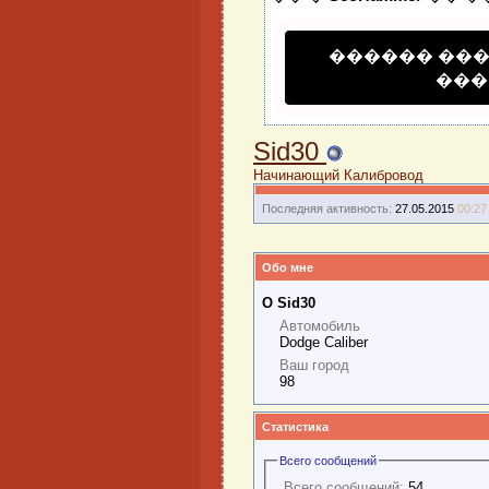
������ ��
���
Sid30
Начинающий Калибровод
Последняя активность:
27.05.2015
00:27
Обо мне
О Sid30
Автомобиль
Dodge Caliber
Ваш город
98
Статистика
Всего сообщений
Всего сообщений:
54