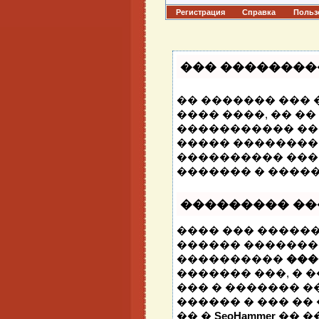
Регистрация
Справка
Польз
��� ��������
�� ������� ���
���� ����, �� �
����������� ���
����� ��������
���������� ���
������� � ����
��������� �
���� ��� ������
������ �������
����������
���
������� ���, �
��� � ������� ��
������ � ��� �� 
�� �
SeoHammer
�� �