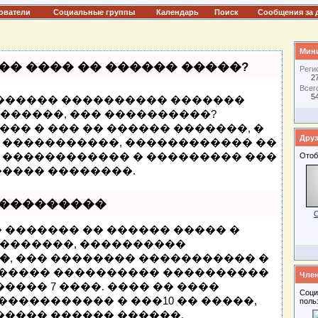
ователи
Социальные группы
Календарь
Поиск
Сообщения за 
Мини
�� ���� �� ������ �����?
Реги
2
Всег
5
 ������ ���������� �������
� ������, ��� ����������?
�� � ��� �� ������ �������, �
Друз
 �����������, ������������ ��
 ������������ � ��������� ���
Отоб
����� ��������.
����������
O
 ������� �� ������ ����� �
�������, ����������
�
, ��� �������� ����������� �
 ������ ���������� ����������
Член
���� 7 ����. ���� �� ����
Соци
����������� � ���10 �� �����,
поль
�����
������ ������.