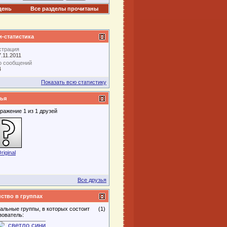
день
Все разделы прочитаны
-статистика
страция
7.11.2011
о сообщений
4
Показать всю статистику
ья
ражение 1 из 1 друзей
riginal
Все друзья
ство в группах
альные группы, в которых состоит
(1)
зователь: