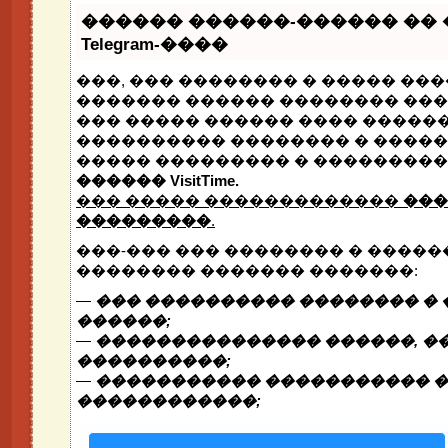
������ ������-������ ��
Telegram-����
���, ��� �������� � ����� ���
������� ������ �������� ����
��� ����� ������ ���� ������
���������� �������� � �����
����� ��������� � ���������
������ VisitTime.
��� ����� �������������
���
���������
.
���-��� ��� �������� � �����
�������� ������� �������:
—
��� ���������� �������� � 
������;
—
��������������� ������, ��
����������;
—
����������� ����������� �
������������;