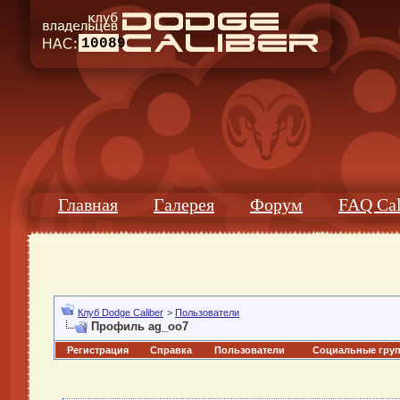
10089
Главная
Галерея
Форум
FAQ Cal
Клуб Dodge Caliber
>
Пользователи
Профиль ag_oo7
Регистрация
Справка
Пользователи
Социальные гру