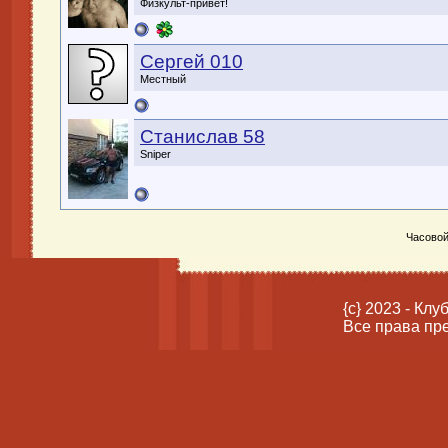
Физкульт-привет!
Сергей 010
Местный
Станислав 58
Sniper
Часовой
{c} 2023 - Кл
Все права пр