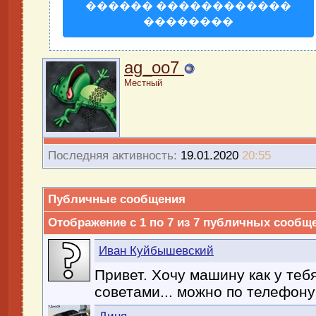
������ ������������
��������
ag_oo7
Местный
Последняя активность:
19.01.2020
20:55
Публичные сообщения
Отображение с 1 по
7
из
7
публичных сообщ
Иван Куйбышевский
Привет. Хочу машину как у тебя
советами... можно по телефону