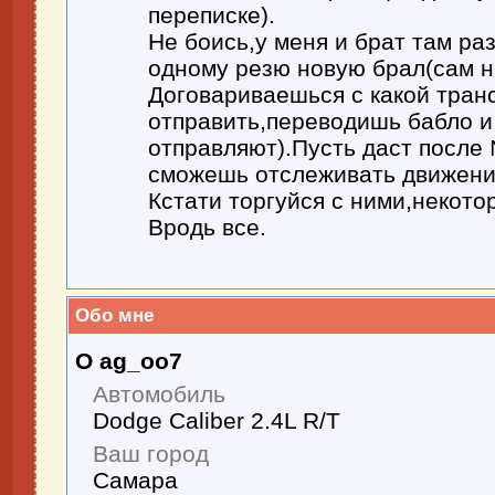
переписке).
Не боись,у меня и брат там ра
одному резю новую брал(сам на
Договариваешься с какой тран
отправить,переводишь бабло и
отправляют).Пусть даст после
сможешь отслеживать движение
Кстати торгуйся с ними,некото
Вродь все.
Обо мне
О ag_oo7
Автомобиль
Dodge Caliber 2.4L R/T
Ваш город
Самара