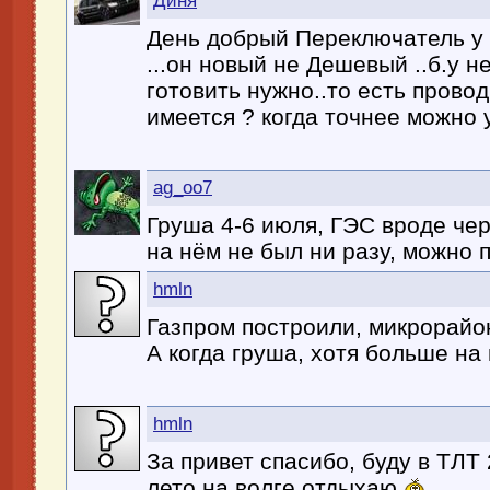
Диня
День добрый Переключатель у в
...он новый не Дешевый ..б.у 
готовить нужно..то есть проводк
имеется ? когда точнее можно 
ag_oo7
Груша 4-6 июля, ГЭС вроде чер
на нём не был ни разу, можно 
hmln
Газпром построили, микрорайо
А когда груша, хотя больше на 
hmln
За привет спасибо, буду в ТЛТ
лето на волге отдыхаю