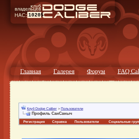
10205
Главная
Галерея
Форум
FAQ Cal
Клуб Dodge Caliber
>
Пользователи
Профиль СанСаныч
Регистрация
Справка
Пользователи
Социальные гру