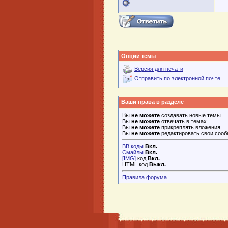
Опции темы
Версия для печати
Отправить по электронной почте
Ваши права в разделе
Вы
не можете
создавать новые темы
Вы
не можете
отвечать в темах
Вы
не можете
прикреплять вложения
Вы
не можете
редактировать свои соо
BB коды
Вкл.
Смайлы
Вкл.
[IMG]
код
Вкл.
HTML код
Выкл.
Правила форума