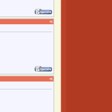
#
4
#
5