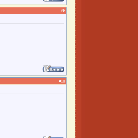
#
9
#
10