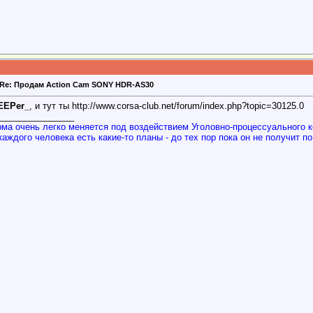
Re: Продам Action Cam SONY HDR-AS30
EEPer_
, и тут ты http://www.corsa-club.net/forum/index.php?topic=30125.0
________________
ма очень легко меняется под воздействием Уголовно-процессуального к
каждого человека есть какие-то планы - до тех пор пока он не получит п