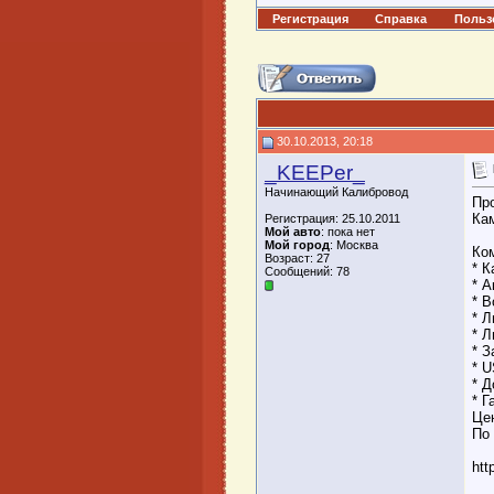
Регистрация
Справка
Польз
30.10.2013, 20:18
_KEEPer_
Начинающий Калибровод
Пр
Кам
Регистрация: 25.10.2011
Мой авто
: пока нет
Мой город
: Москва
Ко
Возраст: 27
* К
Сообщений: 78
* 
* 
* Л
* 
* 
* 
* 
* Г
Це
По
htt