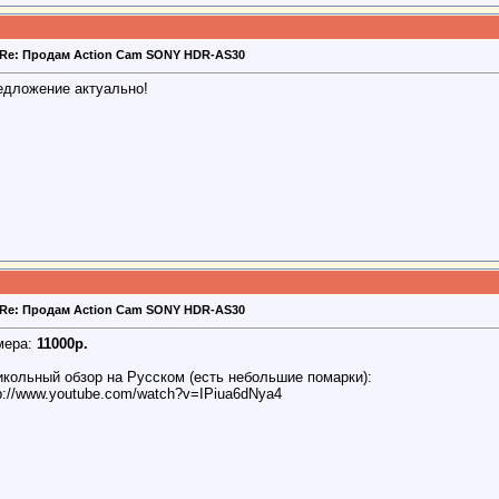
Re: Продам Action Cam SONY HDR-AS30
едложение актуально!
Re: Продам Action Cam SONY HDR-AS30
мера:
11000р.
икольный обзор на Русском (есть небольшие помарки):
p://www.youtube.com/watch?v=IPiua6dNya4