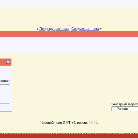
«
Предыдущая тема
|
Следующая тема
»
бщения
Быстрый пере
Часовой пояс GMT +4, время:
01:44
.