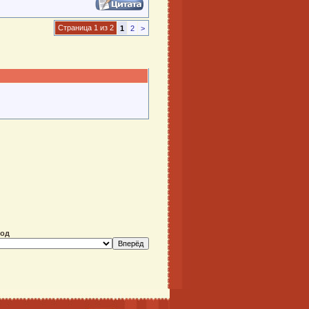
Страница 1 из 2
1
2
>
ход