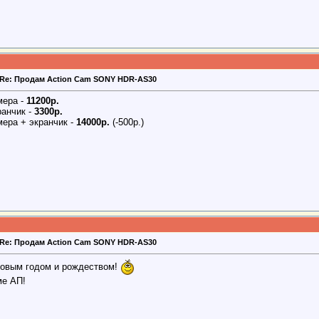
Re: Продам Action Cam SONY HDR-AS30
мера -
11200р.
ранчик -
3300р.
мера + экранчик -
14000р.
(-500р.)
Re: Продам Action Cam SONY HDR-AS30
новым годом и рождеством!
ме АП!