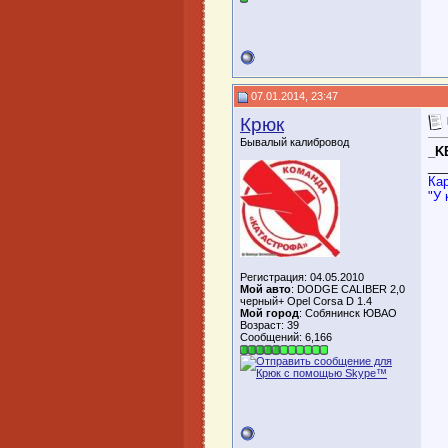
07.01.2014, 23:47
Крюк
Бывалый калибровод
_K
__
Кар
"У 
Регистрация: 04.05.2010
Мой авто
: DODGE CALIBER 2,0
черный+ Opel Corsa D 1.4
Мой город
: Собянинск ЮВАО
Возраст: 39
Сообщений: 6,166