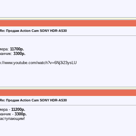
Re: Продам Action Cam SONY HDR-AS30
мера:
11700р.
ранчик:
3300р.
p://www.youtube.com/watch?v=6Nj3i23ysLU
Re: Продам Action Cam SONY HDR-AS30
мера -
11200р.
ранчик -
3300р.
наступающим!