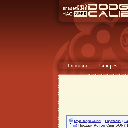
8900
Главная
Галерея
Клуб Dodge Caliber
>
Барахолка
>
Ра
Продам Action Cam SONY 