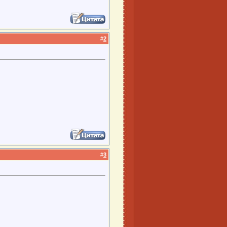
#
2
#
3