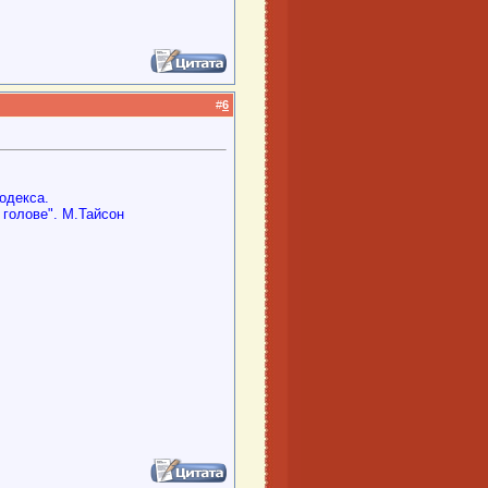
#
6
одекса.
о голове". М.Тайсон