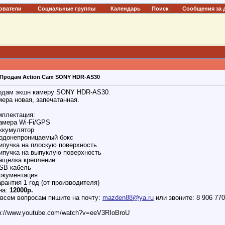
ователи
Социальные группы
Календарь
Поиск
Сообщения за 
Продам Action Cam SONY HDR-AS30
одам экшн камеру SONY HDR-AS30.
ера новая, запечатанная.
мплектация:
амера Wi-Fi/GPS
Аккумулятор
Водонепроницаемый бокс
ипучка на плоскую поверхность
Липучка на выпуклую поверхность
Защелка крепление
USB кабель
Документация
арантия 1 год (от производителя)
на:
12000р.
 всем вопросам пишите на почту:
mazden88@ya.ru
или звоните: 8 906 77
p://www.youtube.com/watch?v=eeV3RIoBroU