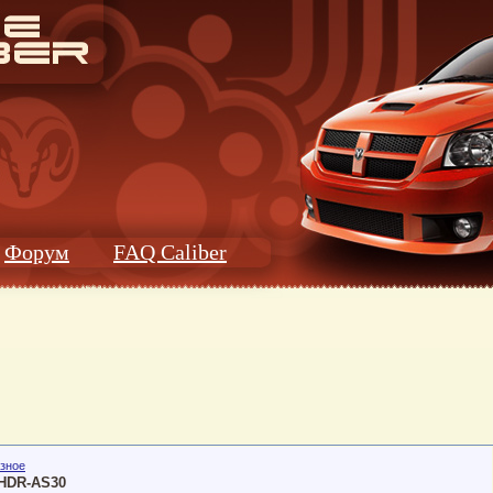
Форум
FAQ Caliber
зное
HDR-AS30