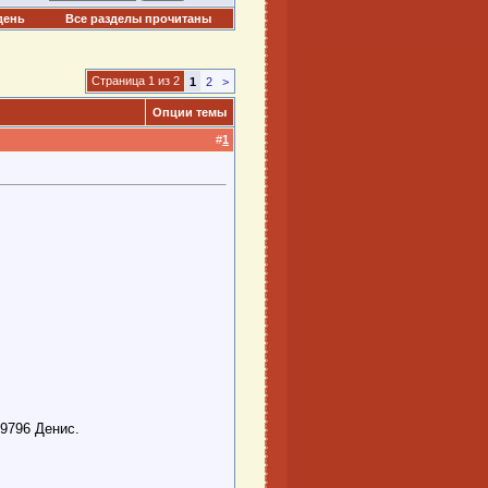
день
Все разделы прочитаны
Страница 1 из 2
1
2
>
Опции темы
#
1
09796 Денис.