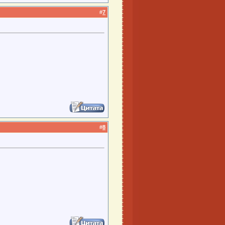
#
7
#
8