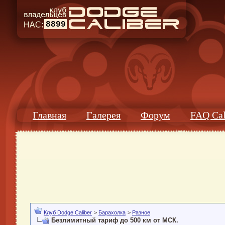
8899
Главная
Галерея
Форум
FAQ Cal
Клуб Dodge Caliber
>
Барахолка
>
Разное
Безлимитный тариф до 500 км от МСК.