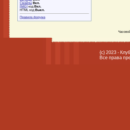
Смайлы
Вкл.
[IMG]
код
Вкл.
HTML код
Выкл.
Правила форума
Часовой
{c} 2023 - Кл
Все права пр