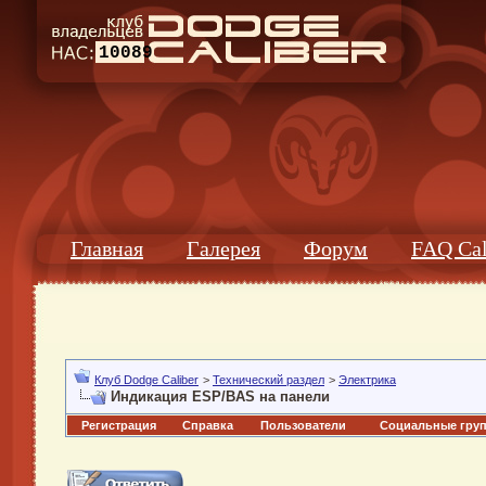
10089
Главная
Галерея
Форум
FAQ Cal
Клуб Dodge Caliber
>
Технический раздел
>
Электрика
Индикация ESP/BAS на панели
Регистрация
Справка
Пользователи
Социальные гру