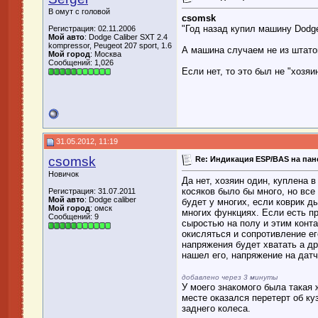
В омут с головой
csomsk
"Год назад купил машину Dodge
Регистрация: 02.11.2006
Мой авто
: Dodge Caliber SXT 2.4
kompressor, Peugeot 207 sport, 1.6
А машина случаем не из штато
Мой город
: Москва
Сообщений: 1,026
Если нет, то это был не "хозяин
31.05.2012, 11:19
csomsk
Re: Индикация ESP/BAS на пан
Новичок
Да нет, хозяин один, куплена 
косяков было бы много, но все
Регистрация: 31.07.2011
Мой авто
: Dodge caliber
будет у многих, если коврик д
Мой город
: омск
многих функциях. Если есть пр
Сообщений: 9
сыростью на полу и этим контак
окисляться и сопротивление ег
напряжения будет хватать а дру
нашел его, напряжение на датч
добавлено через 3 минуты
У моего знакомого была такая 
месте оказался перетерт об ку
заднего колеса.