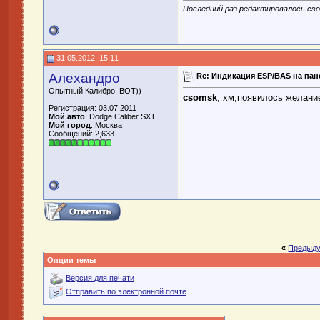
Последний раз редактировалось cso
31.05.2012, 15:11
Алехандро
Re: Индикация ESP/BAS на пан
Опытный Калибро, ВОТ))
csomsk
, хм,появилось желани
Регистрация: 03.07.2011
Мой авто
: Dodge Caliber SXT
Мой город
: Москва
Сообщений: 2,633
«
Предыду
Опции темы
Версия для печати
Отправить по электронной почте