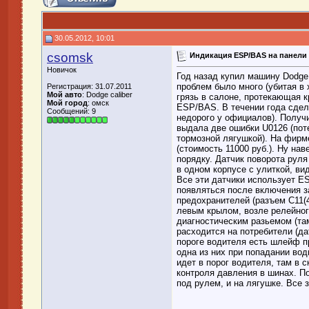
30.05.2012, 10:01
csomsk
Индикация ESP/BAS на панели
Новичок
Год назад купил машину Dodge C
проблем было много (убитая в
Регистрация: 31.07.2011
Мой авто
: Dodge caliber
грязь в салоне, протекающая к
Мой город
: омск
ESP/BAS. В течении года сдела
Сообщений: 9
недорого у официалов). Получи
выдала две ошибки U0126 (поте
тормозной лягушкой). На фирм
(стоимость 11000 руб.). Ну нав
порядку. Датчик поворота рул
в одном корпусе с улиткой, ви
Все эти датчики использует ES
появляться после включения з
предохранителей (разъем C11(4
левым крылом, возле релейного
диагностическим разьемом (там
расходится на потребители (да
пороге водителя есть шлейф пр
одна из них при попадании вод
идет в порог водителя, там в 
контроля давления в шинах. П
под рулем, и на лягушке. Все 