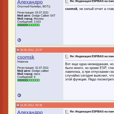
Алехандро
Re: Индикация ESP/BAS на пан
Опытный Калибро, ВОТ))
csomsk
, не хилый отчет а гла
Регистрация: 03.07.2011
Мой авто
: Dodge Caliber SXT
Мой город
: Москва
Сообщений: 2,633
30.05.2012, 22:37
csomsk
Re: Индикация ESP/BAS на пан
Новичок
Вот еще одна неожиданная, но 
было много, но кроме ESP, глю
Регистрация: 31.07.2011
Мой авто
: Dodge caliber
лампочка, а при отпускании гас
Мой город
: омск
случайно сегодня выяснил, что
Сообщений: 9
этой функции. Надо посмотреть
31.05.2012, 00:35
Алехандро
Re: Индикация ESP/BAS на пан