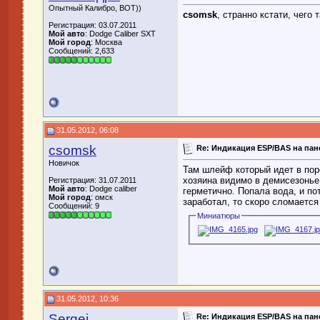
Опытный Калибро, ВОТ))
csomsk
, странно кстати, чего 
Регистрация: 03.07.2011
Мой авто
: Dodge Caliber SXT
Мой город
: Москва
Сообщений: 2,633
31.05.2012, 06:08
csomsk
Re: Индикация ESP/BAS на пан
Новичок
Там шлейф который идет в поро
хозяина видимо в демисезонье 
Регистрация: 31.07.2011
Мой авто
: Dodge caliber
герметично. Попала вода, и по
Мой город
: омск
заработал, то скоро сломаетс
Сообщений: 9
Миниатюры
31.05.2012, 10:36
Sergei
Re: Индикация ESP/BAS на пан