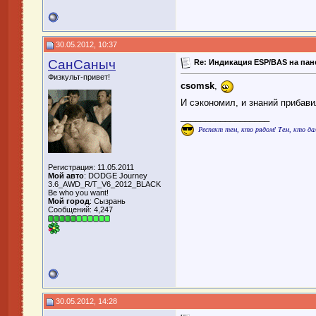
30.05.2012, 10:37
СанСаныч
Re: Индикация ESP/BAS на пан
Физкульт-привет!
csomsk
,
И сэкономил, и знаний прибав
__________________
Респект тем, кто рядом! Тем, кто да
Регистрация: 11.05.2011
Мой авто
: DODGE Journey
3.6_AWD_R/T_V6_2012_BLACK
Be who you want!
Мой город
: Сызрань
Сообщений: 4,247
30.05.2012, 14:28