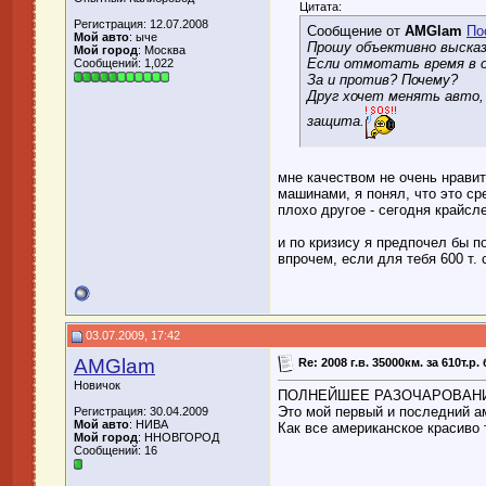
Цитата:
Регистрация: 12.07.2008
Сообщение от
AMGlam
По
Мой авто
: ыче
Прошу объективно высказ
Мой город
: Москва
Если отмотать время в о
Сообщений: 1,022
За и против? Почему?
Друг хочет менять авто, 
защита.
мне качеством не очень нравит
машинами, я понял, что это ср
плохо другое - сегодня крайсл
и по кризису я предпочел бы п
впрочем, если для тебя 600 т.
03.07.2009, 17:42
AMGlam
Re: 2008 г.в. 35000км. за 610т.р
Новичок
ПОЛНЕЙШЕЕ РАЗОЧАРОВАН
Это мой первый и последний а
Регистрация: 30.04.2009
Мой авто
: НИВА
Как все американское красиво т
Мой город
: ННОВГОРОД
Сообщений: 16