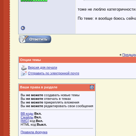
тоже не люблю категоричности.
По теме: я вообще боюсь сейч
«
Предыду
Опции темы
Версия для печати
Отправить по электронной почте
Ваши права в разделе
Вы
не можете
создавать новые темы
Вы
не можете
отвечать в темах
Вы
не можете
прикреплять вложения
Вы
не можете
редактировать свои сообщения
BB коды
Вкл.
Смайлы
Вкл.
[IMG]
код
Вкл.
HTML код
Выкл.
Правила форума