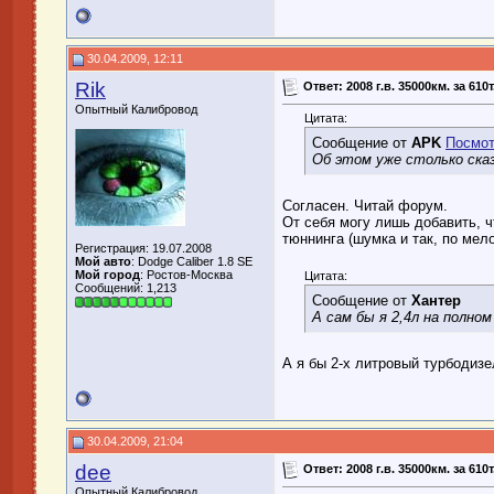
30.04.2009, 12:11
Rik
Ответ: 2008 г.в. 35000км. за 610
Опытный Калибровод
Цитата:
Сообщение от
APK
Посмот
Об этом уже столько сказ
Согласен. Читай форум.
От себя могу лишь добавить, ч
тюннинга (шумка и так, по мело
Регистрация: 19.07.2008
Мой авто
: Dodge Caliber 1.8 SE
Мой город
: Ростов-Москва
Цитата:
Сообщений: 1,213
Сообщение от
Хантер
А сам бы я 2,4л на полном
А я бы 2-х литровый турбодизе
30.04.2009, 21:04
dee
Ответ: 2008 г.в. 35000км. за 610
Опытный Калибровод