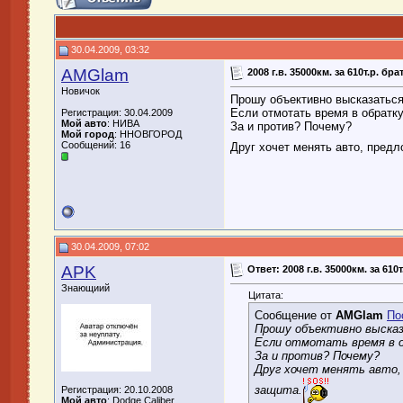
30.04.2009, 03:32
AMGlam
2008 г.в. 35000км. за 610т.р. бр
Новичок
Прошу объективно высказаться
Если отмотать время в обратк
Регистрация: 30.04.2009
Мой авто
: НИВА
За и против? Почему?
Мой город
: ННОВГОРОД
Сообщений: 16
Друг хочет менять авто, предло
30.04.2009, 07:02
APK
Ответ: 2008 г.в. 35000км. за 610
Знающиий
Цитата:
Сообщение от
AMGlam
По
Прошу объективно высказ
Если отмотать время в о
За и против? Почему?
Друг хочет менять авто, 
защита.
Регистрация: 20.10.2008
Мой авто
: Dodge Caliber