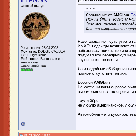
ILLEGOIST
Особый статус
Цитата:
Сообщение от
AMGlam
По
ПОЛНЕЙШЕЕ РАЗОЧАРО
Это мой первый и последн
Как все американское крас
Разочаравание - суть утрата 
ИМХО, надежды возникают от н
Регистрация: 28.03.2008
небезызвестной статье инжене
Мой авто
: DODGE CALIBER
подумал что перепрыгнул чере
1.8SE Light Khaki
Мой город
: Варшава и еще
крутыши его не взяли.
много езжу
Сообщений: 400
Да и подобные обобщения типа 
полное отсутствие логики.
Дорогой
AMGlam
Не хотел ни коим образом обид
выражения оных, но оценки тип
Трули йёрс,
не люблю американское, любл
__________________
Автомобиль - это кусок железа,
03.07.2009, 18:34