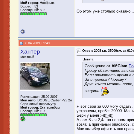
Мой город
: Ноябрьск
Возраст: 53
Сообщений: 592
Об этом уже столько сказано..
30.04.2009, 09:49
Хантер
Ответ: 2008 г.в. 35000км. за 610
Местный
Цитата:
Сообщение от
AMGlam
По
Прошу объективно высказ
Если отмотать время в о
За и против? Почему?
Друг хочет менять авто, 
защита.
Регистрация: 25.09.2007
Мой авто
: DODGE Caliber P2 / 2л
Серо-синий перламутр
Я вот свой за 600 могу отдать,
Мой город
: Екатеринбург
устранены, пробег 29000. Маши
Сообщений: 157
Бери у меня :-)))))))))
А сам бы я 2,4л на полном при
возят, а пригнаный опасаюсь, 
Мне калибер афигеть как нрави