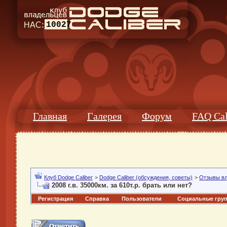
10027
Главная
Галерея
Форум
FAQ Cal
Клуб Dodge Caliber
>
Dodge Caliber (обсуждения, советы)
>
Отзывы в
2008 г.в. 35000км. за 610т.р. брать или нет?
Регистрация
Справка
Пользователи
Социальные гру