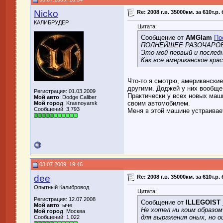
Nicko
Re: 2008 г.в. 35000км. за 610т.р
КАЛИБРУДЕР
Цитата:
Сообщение от
AMGlam
По
ПОЛНЕЙШЕЕ РАЗОЧАРО
Это мой первый и последн
Как все американское крас
Что-то я смотрю, американские
другими. Доджей у них вообще
Регистрация: 01.03.2009
Практически у всех новых маш
Мой авто
: Dodge Caliber
своим автомобилем.
Мой город
: Krasnoyarsk
Сообщений: 3,793
Меня в этой машине устраивает
03.07.2009, 19:46
dee
Re: 2008 г.в. 35000км. за 610т.р
Опытный Калибровод
Цитата:
Регистрация: 12.07.2008
Сообщение от
ILLEGOIST
Мой авто
: ыче
Не хотел ни коим образом
Мой город
: Москва
для выражения оных, но о
Сообщений: 1,022