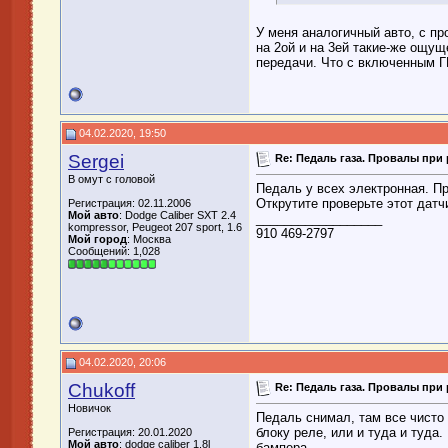
У меня аналогичный авто, с пр
на 2ой и на 3ей такие-же ощущ
передачи. Что с включенным Г
04.02.2020, 19:50
Sergei
Re: Педаль газа. Провалы при 
В омут с головой
Педаль у всех электронная. Пр
Открутите проверьте этот датч
Регистрация: 02.11.2006
Мой авто
: Dodge Caliber SXT 2.4
__________________
kompressor, Peugeot 207 sport, 1.6
910 469-2797
Мой город
: Москва
Сообщений: 1,028
04.02.2020, 20:06
Chukoff
Re: Педаль газа. Провалы при 
Новичок
Педаль снимал, там все чисто 
блоку реле, или и туда и туда
Регистрация: 20.01.2020
Мой авто
: dodge caliber 1.8l
бампера.