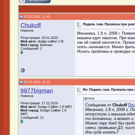
03.02.2020, 13:45
Chukoff
Педаль газа. Провалы при разг
Новичок
Механика, 1.8 л, 2008 г. Появ
машина едет накатом. При ман
Регистрация: 20.01.2020
Мой авто
: dodge caliber 1.8l
как ей самой захочется. Провал
Мой город
: Калязин
опять начинается. Менял фильт
Сообщений: 2
Искать проблемы в проводке о
04.02.2020, 16:22
9977bigman
Re: Педаль газа. Провалы при 
Новичок
Цитата:
Регистрация: 17.12.2019
Сообщение от
Chukoff
Пос
Мой авто
: Dodge Caliber 1.8 МКП
Механика, 1.8 л, 2008 г. 
Мой город
: Dodge Caliber 1.8
отпустили и машина едет
МКП
Сообщений: 21
то положении, а может и н
Можно пару дней без про
свечи, промывал ДЗ, чист
Или куда копать?