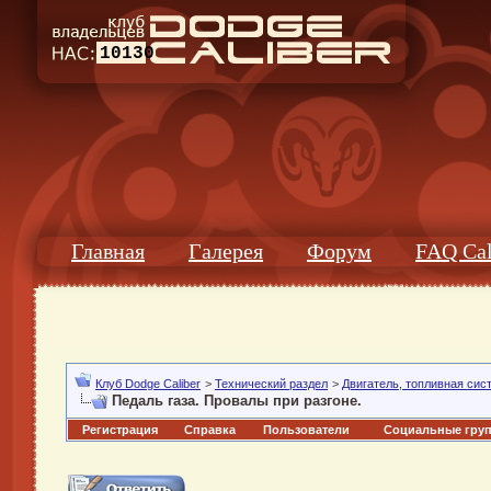
10130
Главная
Галерея
Форум
FAQ Cal
Клуб Dodge Caliber
>
Технический раздел
>
Двигатель, топливная сис
Педаль газа. Провалы при разгоне.
Регистрация
Справка
Пользователи
Социальные гру