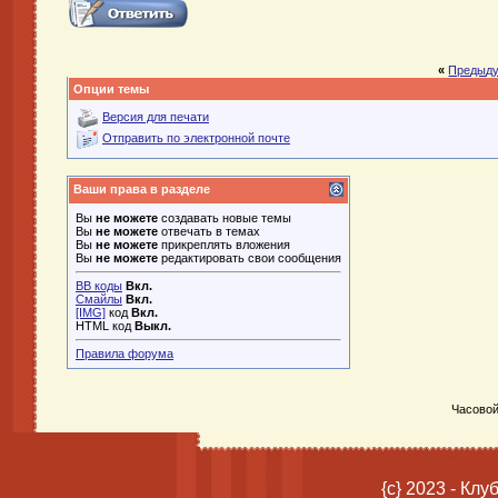
«
Предыду
Опции темы
Версия для печати
Отправить по электронной почте
Ваши права в разделе
Вы
не можете
создавать новые темы
Вы
не можете
отвечать в темах
Вы
не можете
прикреплять вложения
Вы
не можете
редактировать свои сообщения
BB коды
Вкл.
Смайлы
Вкл.
[IMG]
код
Вкл.
HTML код
Выкл.
Правила форума
Часовой
{c} 2023 - Кл