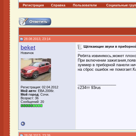
Регистрация
Справка
Пользователи
Социальные гру
28.08.2013, 23:14
beket
Щёлкающие звуки в приборной
Новичок
Ребята извиняюсь,может плохо 
При включении зажигания,появ
зуммер в приборной панели нич
на сброс ошибок не помогает.
__________________
Регистрация: 02.04.2012
с234тт 93rus
Мой авто
: EBA.2006г.
Мой город
: Сочи.
Возраст: 36
Сообщений: 20
28.08.2013, 23:26