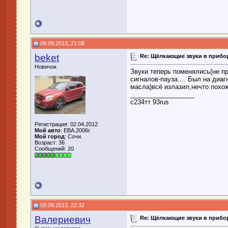
09.09.2013, 21:08
beket
Re: Щёлкающие звуки в прибор
Новичок
Звуки теперь поменялись(не пр
сигналов-пауза.... Был на диаг
масла)всё излазил,нечто похож
__________________
с234тт 93rus
Регистрация: 02.04.2012
Мой авто
: EBA.2006г.
Мой город
: Сочи.
Возраст: 36
Сообщений: 20
09.09.2013, 22:32
Валериевич
Re: Щёлкающие звуки в прибор