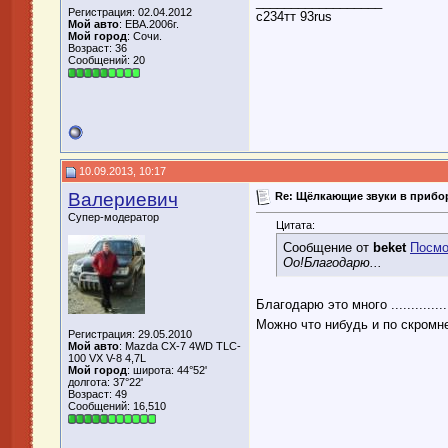
__________________
Регистрация: 02.04.2012
с234тт 93rus
Мой авто
: EBA.2006г.
Мой город
: Сочи.
Возраст: 36
Сообщений: 20
10.09.2013, 10:17
Валериевич
Re: Щёлкающие звуки в прибор
Супер-модератор
Цитата:
Сообщение от
beket
Посмо
Оо!Благодарю...
Благодарю это много ..............
Можно что нибудь и по скром
Регистрация: 29.05.2010
Мой авто
: Mazda CX-7 4WD TLC-
100 VX V-8 4,7L
Мой город
: широта: 44°52'
долгота: 37°22'
Возраст: 49
Сообщений: 16,510