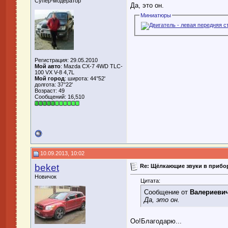
Супер-модератор
Да, это он.
Миниатюры
Регистрация: 29.05.2010
Мой авто
: Mazda CX-7 4WD TLC-
100 VX V-8 4,7L
Мой город
: широта: 44°52'
долгота: 37°22'
Возраст: 49
Сообщений: 16,510
10.09.2013, 10:02
beket
Re: Щёлкающие звуки в прибор
Новичок
Цитата:
Сообщение от
Валериеви
Да, это он.
Оо!Благодарю...