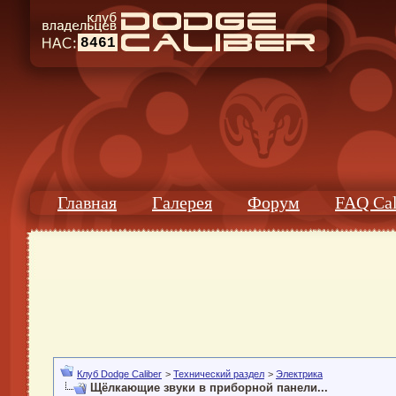
8461
Главная
Галерея
Форум
FAQ Cal
Клуб Dodge Caliber
>
Технический раздел
>
Электрика
Щёлкающие звуки в приборной панели...