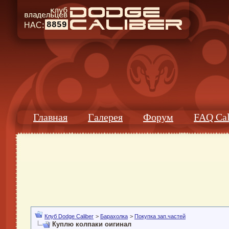
8859
Главная
Галерея
Форум
FAQ Cal
Клуб Dodge Caliber
>
Барахолка
>
Покупка зап.частей
Куплю колпаки оигинал