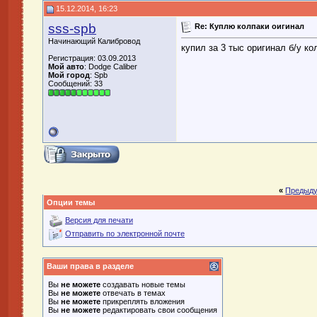
15.12.2014, 16:23
sss-spb
Re: Куплю колпаки оигинал
Начинающий Калибровод
купил за 3 тыс оригинал б/у ко
Регистрация: 03.09.2013
Мой авто
: Dodge Caliber
Мой город
: Spb
Сообщений: 33
«
Предыду
Опции темы
Версия для печати
Отправить по электронной почте
Ваши права в разделе
Вы
не можете
создавать новые темы
Вы
не можете
отвечать в темах
Вы
не можете
прикреплять вложения
Вы
не можете
редактировать свои сообщения