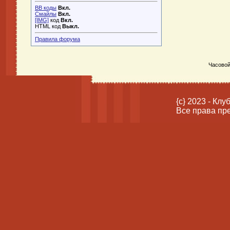
BB коды
Вкл.
Смайлы
Вкл.
[IMG]
код
Вкл.
HTML код
Выкл.
Правила форума
Часовой
{c} 2023 - Кл
Все права пр