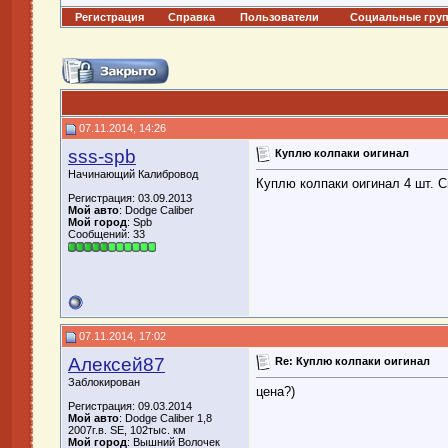
Регистрация
Справка
Пользователи
Социальные гру
07.11.2014, 14:26
sss-spb
Куплю колпаки оигинал
Начинающий Калибровод
Куплю колпаки оигинал 4 шт. С
Регистрация: 03.09.2013
Мой авто
: Dodge Caliber
Мой город
: Spb
Сообщений: 33
07.11.2014, 17:02
Алексей87
Re: Куплю колпаки оигинал
Заблокирован
цена?)
Регистрация: 09.03.2014
Мой авто
: Dodge Caliber 1,8
2007г.в. SE, 102тыс. км
Мой город
: Вышний Волочек