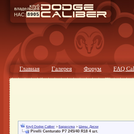
8905
Главная
Галерея
Форум
FAQ Cal
Клуб Dodge Caliber
>
Барахолка
>
Шины. Диски
Pirelli Centurato P7 245/40 R18 4 шт.