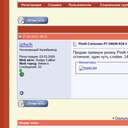
Регистрация
Справка
Пользователи
Социальные гру
27.06.2013, 08:51
izhch
Pirelli Centurato P7 245/40 R18 4 
Начинающий Калибровод
Продам премиум резину Pirelli 
отличное, один чуть слабее. 1
Регистрация: 03.03.2009
Мой авто
: Dodge Caliber
Миниатюры
Мой город
: Ижевск
Сообщений: 33
«
Предыду
Опции темы