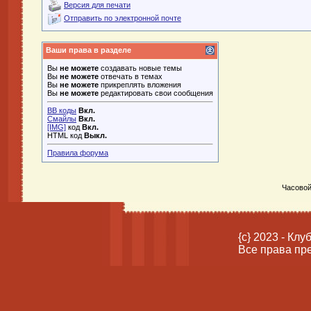
Версия для печати
Отправить по электронной почте
Ваши права в разделе
Вы
не можете
создавать новые темы
Вы
не можете
отвечать в темах
Вы
не можете
прикреплять вложения
Вы
не можете
редактировать свои сообщения
BB коды
Вкл.
Смайлы
Вкл.
[IMG]
код
Вкл.
HTML код
Выкл.
Правила форума
Часовой
{c} 2023 - Кл
Все права пр