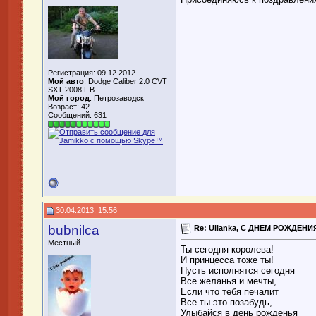
Регистрация: 09.12.2012
Мой авто
: Dodge Caliber 2.0 CVT
SXT 2008 Г.В.
Мой город
: Петрозаводск
Возраст: 42
Сообщений: 631
30.04.2013, 15:56
bubnilca
Re: Ulianka, С ДНЁМ РОЖДЕНИЯ
Местный
Ты сегодня королева!
И принцесса тоже ты!
Пусть исполнятся сегодня
Все желанья и мечты,
Если что тебя печалит
Все ты это позабудь,
Улыбайся в день рожденья