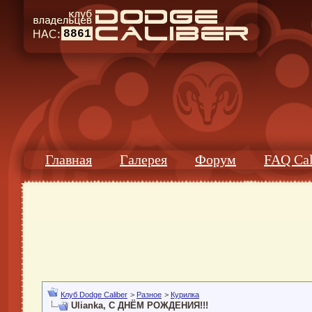
8861
Главная
Галерея
Форум
FAQ Cal
Клуб Dodge Caliber
>
Разное
>
Курилка
Ulianka, С ДНЁМ РОЖДЕНИЯ!!!