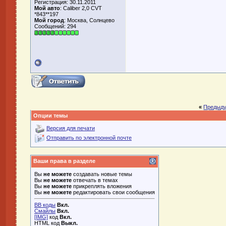
Регистрация: 30.11.2011
Мой авто
: Caliber 2,0 CVT
*843**197
Мой город
: Москва, Солнцево
Сообщений: 294
«
Предыду
Опции темы
Версия для печати
Отправить по электронной почте
Ваши права в разделе
Вы
не можете
создавать новые темы
Вы
не можете
отвечать в темах
Вы
не можете
прикреплять вложения
Вы
не можете
редактировать свои сообщения
BB коды
Вкл.
Смайлы
Вкл.
[IMG]
код
Вкл.
HTML код
Выкл.