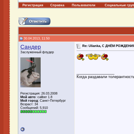
Регистрация
Справка
Пользователи
Социальные гру
30.04.2013, 11:50
Сандер
Re: Ulianka, С ДНЁМ РОЖДЕНИЯ
Заслуженный флудер
__________________
Когда раздавали толерантность
Регистрация: 26.03.2008
Мой авто
: caliber 1.8
Мой город
: Санкт-Петербург
Возраст: 34
Сообщений: 5,910