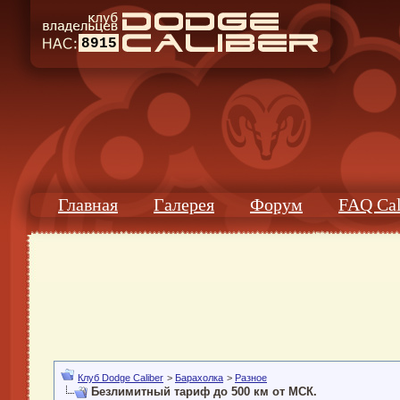
8915
Главная
Галерея
Форум
FAQ Cal
Клуб Dodge Caliber
>
Барахолка
>
Разное
Безлимитный тариф до 500 км от МСК.