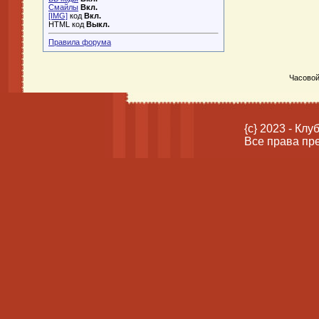
Смайлы
Вкл.
[IMG]
код
Вкл.
HTML код
Выкл.
Правила форума
Часовой
{c} 2023 - Кл
Все права пр