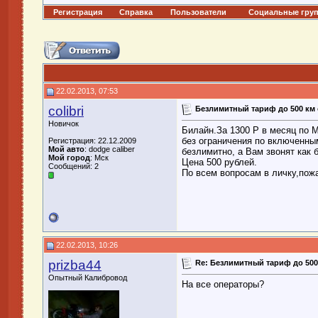
Регистрация
Справка
Пользователи
Социальные гру
22.02.2013, 07:53
colibri
Безлимитный тариф до 500 км 
Новичок
Билайн.За 1300 Р в месяц по 
без ограничения по включенны
Регистрация: 22.12.2009
Мой авто
: dodge caliber
безлимитно, а Вам звонят как 
Мой город
: Мск
Цена 500 рублей.
Сообщений: 2
По всем вопросам в личку,пож
22.02.2013, 10:26
prizba44
Re: Безлимитный тариф до 500
Опытный Калибровод
На все операторы?