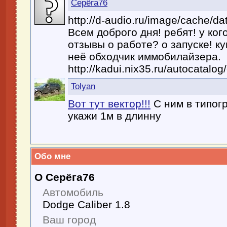
Серёга76
http://d-audio.ru/image/cache/d
Всем доброго дня! ребят! у кого
отзывы о работе? о запуске! к
неё обходчик иммобилайзера.
http://kadui.nix35.ru/autocatalo
Tolyan
Вот тут вектор!!!
С ним в типог
укажи 1м в длинну
Обо мне
О Серёга76
Автомобиль
Dodge Caliber 1.8
Ваш город