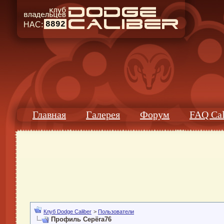
8892
Главная
Галерея
Форум
FAQ Cal
Клуб Dodge Caliber
>
Пользователи
Профиль Серёга76