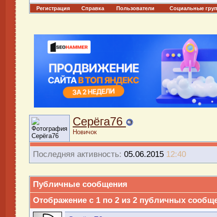
Регистрация
Справка
Пользователи
Социальные гру
Серёга76
Новичок
Последняя активность:
05.06.2015
12:40
Публичные сообщения
Отображение с 1 по
2
из
2
публичных сообщ