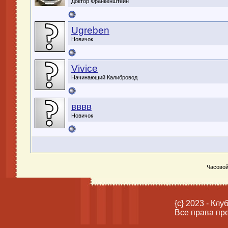
Доктор Франкенштейн
Ugreben
Новичок
Vivice
Начинающий Калибровод
вввв
Новичок
Часовой
{c} 2023 - Кл
Все права пр