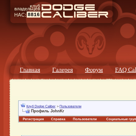
8816
Главная
Галерея
Форум
FAQ Cal
Клуб Dodge Caliber
>
Пользователи
Профиль JohnKr
Регистрация
Справка
Пользователи
Социальные гру