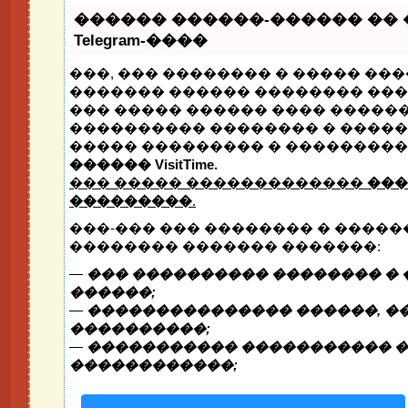
������ ������-������ ��
Telegram-����
���, ��� �������� � ����� ���
������� ������ �������� ����
��� ����� ������ ���� ������
���������� �������� � �����
����� ��������� � ���������
������ VisitTime.
��� ����� �������������
���
���������
.
���-��� ��� �������� � �����
�������� ������� �������:
—
��� ���������� �������� � 
������;
—
��������������� ������, ��
����������;
—
����������� ����������� �
������������;