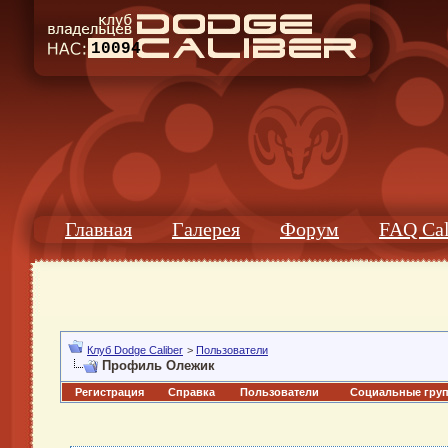
10094
Главная
Галерея
Форум
FAQ Cal
Клуб Dodge Caliber
>
Пользователи
Профиль Олежик
Регистрация
Справка
Пользователи
Социальные гру