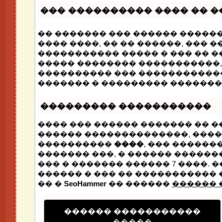
��� ���������� ���� �� �
�� ������� ��� ������ �����
���� ����, �� �� ������, ��� 
����������� ����� � ��� �� �
����� �������� �����������,
���������� ��� ������������
������� � ��������� �������
��������� �����������
���� ��� ������ ������� �� �
������ ��������������, ���
����������
����
, ��� ������
������� ���, � ������ �����
��� � ������� ������ 7 ����. 
������ � ��� �� ����������� �
�� �
SeoHammer
�� ������
������ 
������ �����������