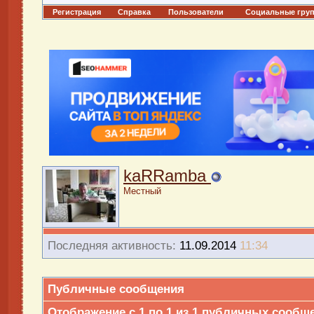
Регистрация
Справка
Пользователи
Социальные гру
kaRRamba
Местный
Последняя активность:
11.09.2014
11:34
Публичные сообщения
Отображение с 1 по
1
из
1
публичных сообщ