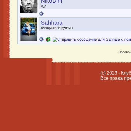
NikoDim
0_о
Sahhara
блондинка за рулем )
Часовой
{c} 2023 - Кл
Все права пр