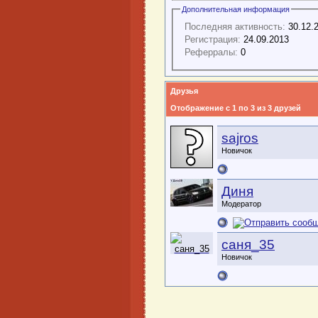
Дополнительная информация
Последняя активность:
30.12.
Регистрация:
24.09.2013
Реферралы:
0
Друзья
Отображение с 1 по 3 из 3 друзей
sajros
Новичок
Диня
Модератор
саня_35
Новичок