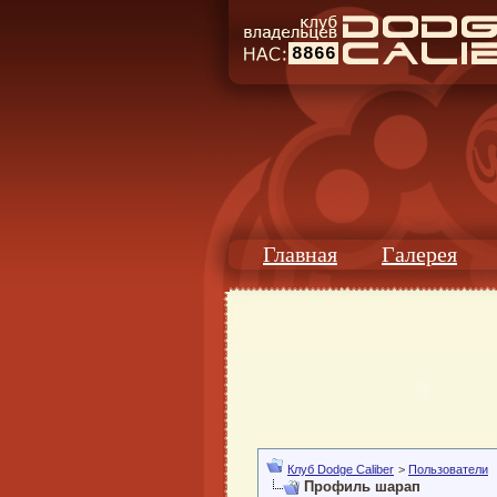
8866
Главная
Галерея
Клуб Dodge Caliber
>
Пользователи
Профиль шарап