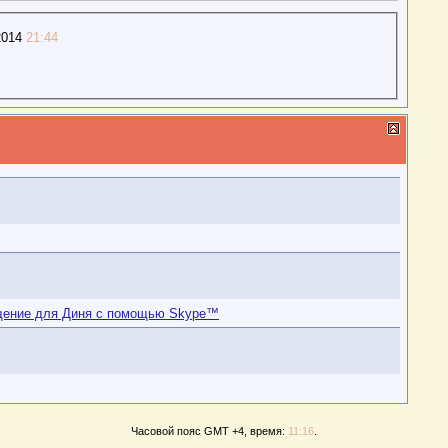
2014
21:44
Часовой пояс GMT +4, время:
11:16
.