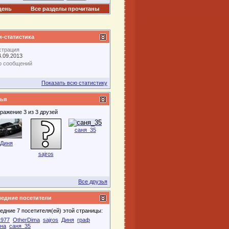
день
Все разделы прочитаны
-статистика
страция
4.09.2013
о сообщений
Показать всю статистику
ья
ражение 3 из 3 друзей
саня_35
Диня
sajros
Все друзья
едние посетители
едние 7 посетителя(ей) этой страницы:
1977
OtherDima
sajros
Диня
граф
на
саня_35