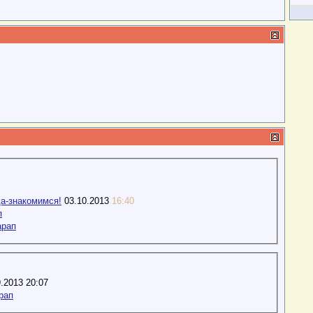
а-знакомимся!
03.10.2013
16:40
п
арап
.2013 20:07
рап