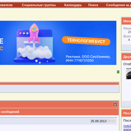
ователи
Социальные группы
Календарь
Поиск
Сообщения за 
Мини
Реги
2
Всег
4
Друз
Отоб
 сообщений
Посл
Посл
25.09.2013
20:07
nuta
мари