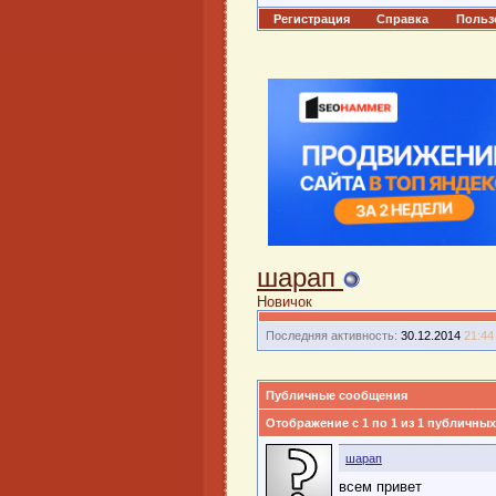
Регистрация
Справка
Польз
шарап
Новичок
Последняя активность:
30.12.2014
21:44
Публичные сообщения
Отображение с 1 по
1
из
1
публичных
шарап
всем привет