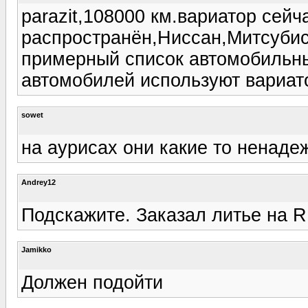
parazit,108000 км.вариатор сейч
распространён,Ниссан,Митсубис
примерный список автомобильны
автомобилей используют вариато
sowet
на аурисах они какие то ненаде
Andrey12
Подскажите. Заказал литье на R
Jamikko
Должен подойти