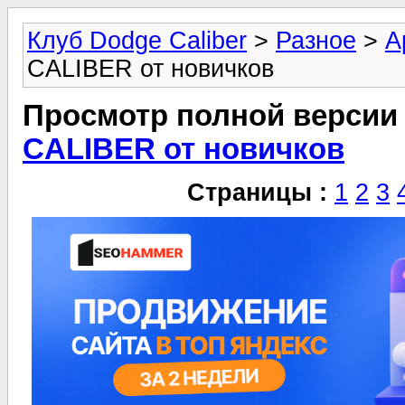
Клуб Dodge Caliber
>
Разное
>
А
CALIBER от новичков
Просмотр полной версии
CALIBER от новичков
Страницы :
1
2
3