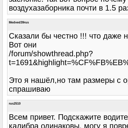
воздухазаборника почти в 1.5 р
Medved39rus
Сказали бы честно !!! что даже не
Вот они
/forum/showthread.php?
t=1691&highlight=%CF%FB%
Это я нашёл,но там размеры с о
спрашиваю
rus2510
Всем привет. Подскажите водите
калибра одинаковы, могу я повр