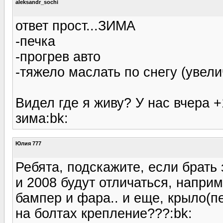
aleksandr_sochi
ответ прост...ЗИМА
-печка
-прогрев авто
-тяжело маслать по снегу (увел
Видел где я живу? У нас вчера +1
зима:bk:
Юлия 777
Ребята, подскажите, если брать
и 2008 будут отличаться, наприм
бампер и фара.. и еще, крыло(п
на болтах крепление???:bk: