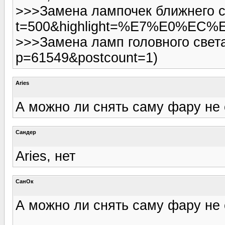
>>>Замена лампочек ближнего св
t=500&highlight=%E7%E0%EC
>>>Замена ламп головного света
p=61549&postcount=1)
Aries
А можно ли снять саму фару не
Сандер
Aries, нет
СанОк
А можно ли снять саму фару не