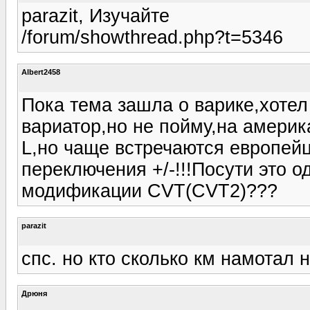
parazit, Изучайте
/forum/showthread.php?t=5346
Albert2458
Пока тема зашла о варике,хотел
вариатор,но не пойму,на америк
L,но чаще встречаются европей
переключения +/-!!!Посути это о
модификации CVT(CVT2)???
parazit
спс. но кто сколько км намотал 
Дрюня