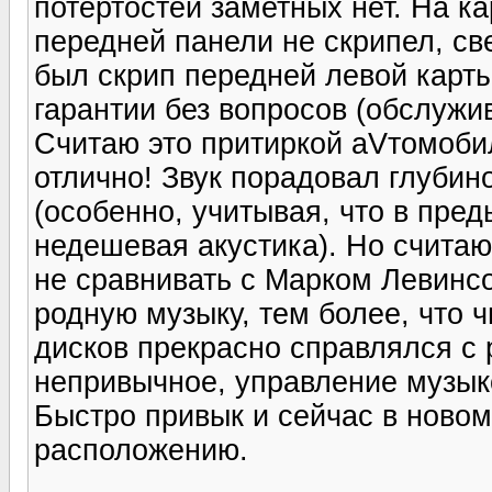
потертостей заметных нет. На к
передней панели не скрипел, св
был скрип передней левой карт
гарантии без вопросов (обслужи
Считаю это притиркой аVтомобил
отлично! Звук порадовал глубино
(особенно, учитывая, что в пре
недешевая акустика). Но счита
не сравнивать с Марком Левинсо
родную музыку, тем более, что 
дисков прекрасно справлялся с 
непривычное, управление музыко
Быстро привык и сейчас в ново
расположению.