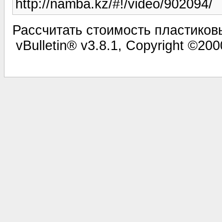
http://namba.kz/#!/video/902094/
Рассчитать стоимость пластиковы
vBulletin® v3.8.1, Copyright ©200