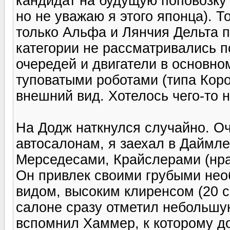
кандидат на будущую поповозку 
но не уважаю я этого японца). 
только Альфа и Лянчия Дельта п
категории не рассматривались 
очередей и двигатели в основном
туповатыми роботами (типа Кор
внешний вид. Хотелось чего-то 
На Додж наткнулся случайно. О
автосалонам, я заехал в Даймле
Мерседесами, Крайслерами (нра
Он привлек своими грубыми не
видом, высоким клиренсом (20 с
салоне сразу отметил небольшу
вспомнил Хаммер, к которому до