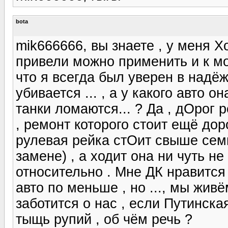
bota
mik666666, вы знаете , у меня Х
привели можно применить и к мо
что я всегда был уверен в надё
убивается ... , а у какого авто о
танки ломаются... ? Да , дОрог 
, ремонт которого стоит ещё дор
рулевая рейка стОит свыше семи
замене) , а ходит она ни чуть н
относительно . Мне ДК нравится 
авто по меньше , но ..., мы жив
заботится о нас , если Путинск
тыщь рупий , об чём речь ?