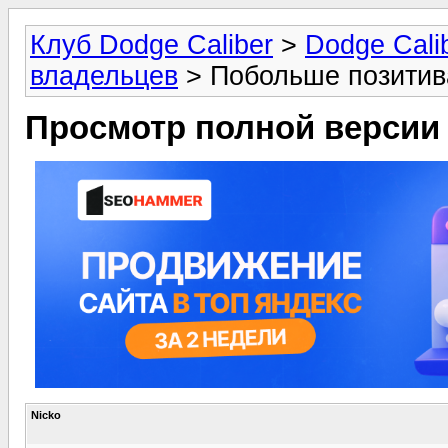
Клуб Dodge Caliber
>
Dodge Cali
владельцев
> Побольше позитив
Просмотр полной версии
Nicko