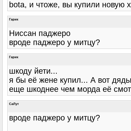
bota, и чтоже, вы купили новую 
Гарик
Ниссан паджеро
вроде паджеро у митцу?
Гарик
шкоду йети...
я бы её жене купил... А вот дяд
еще шкоднее чем морда её смотре
СаЛут
вроде паджеро у митцу?