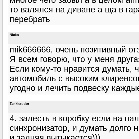
многое чего забыл а в целом ап
то валялся на диване а ща в гар
перебрать
Nicko
mik666666, очень позитивный от
Я всем говорю, что у меня друга
Если кому-то нравится думать, ч
автомобиль с высоким клиренсом
угодно и лечить подвеску каждые
Tankistodor
4. залесть в коробку если на па
синхронизатор, и думать долго н
и задняя вытыкается)))