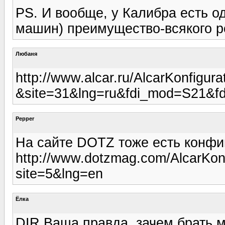
PS. И вообще, у Калибра есть о
машин) преимущество-всякого р
Любаня
http://www.alcar.ru/AlcarKonfigur
&site=31&lng=ru&fdi_mod=S21&fd
Pepper
На сайте DOTZ тоже есть конфиг
http://www.dotzmag.com/AlcarKonf
site=5&lng=en
Ёлка
DIR Ваша правда, зачем брать 