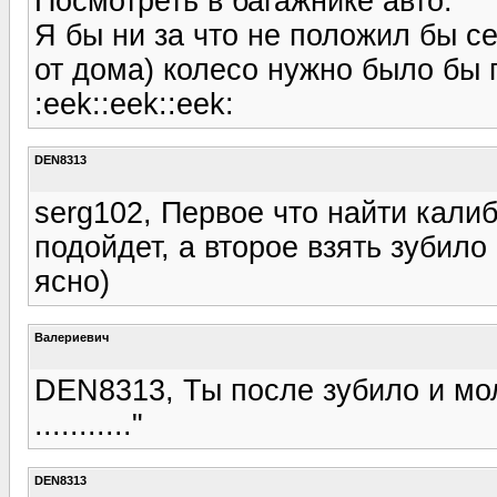
Посмотреть в багажнике авто.
Я бы ни за что не положил бы се
от дома) колесо нужно было бы п
:eek::eek::eek:
DEN8313
serg102, Первое что найти кали
подойдет, а второе взять зубило
ясно)
Валериевич
DEN8313, Ты после зубило и мол
..........."
DEN8313