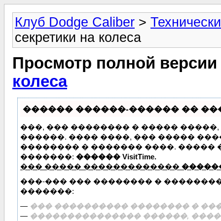
Клуб Dodge Caliber
>
Технически
секретики на колеса
Просмотр полной версии
колеса
������ ������-������ �� ����
���, ��� �������� � ����� �����
������. ���� ����, ��� ����� ��
�������� � ������� ����. �����
�������:
������ VisitTime.
��� ����� �������������
�����
���-��� ��� �������� � �������
�������:
—
��� ���������� �������� � ���
—
��������������� ������, �����