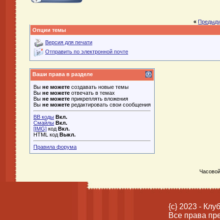
«
Предыду
Опции темы
Версия для печати
Отправить по электронной почте
Ваши права в разделе
Вы
не можете
создавать новые темы
Вы
не можете
отвечать в темах
Вы
не можете
прикреплять вложения
Вы
не можете
редактировать свои сообщения
BB коды
Вкл.
Смайлы
Вкл.
[IMG]
код
Вкл.
HTML код
Выкл.
Правила форума
Часовой
{c} 2023 - Кл
Все права пр