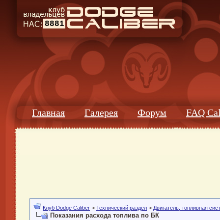
8881
Главная
Галерея
Форум
FAQ Cal
Клуб Dodge Caliber
>
Технический раздел
>
Двигатель, топливная сис
Показания расхода топлива по БК