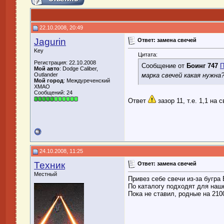
22.10.2008, 20:49
Jagurin
Ответ: замена свечей
Key
Цитата:
Регистрация: 22.10.2008
Сообщение от
Боинг 747
П
Мой авто
: Dodge Caliber,
марка свечей какая нужна
Outlander
Мой город
: Междуреченский
ХМАО
Сообщений: 24
Ответ
зазор 11, т.е. 1,1 на с
24.10.2008, 11:25
Техник
Ответ: замена свечей
Местный
Привез себе свечи из-за бугра 
По каталогу подходят для наше
Пока не ставил, родные на 210