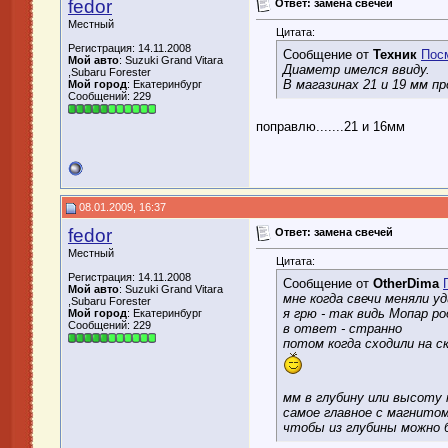
fedor
Ответ: замена свечей
Местный
Цитата:
Регистрация: 14.11.2008
Сообщение от
Техник
Пос
Мой авто
: Suzuki Grand Vitara
Диаметр имелся ввиду.
,Subaru Forester
В магазинах 21 и 19 мм п
Мой город
: Екатеринбург
Сообщений: 229
поправлю.......21 и 16мм
08.01.2009, 16:37
fedor
Ответ: замена свечей
Местный
Цитата:
Регистрация: 14.11.2008
Сообщение от
OtherDima
Мой авто
: Suzuki Grand Vitara
мне когда свечи меняли 
,Subaru Forester
я грю - так видь Мопар р
Мой город
: Екатеринбург
Сообщений: 229
в ответ - странно
потом когда сходили на ск
мм в глубину или высоту 
самое главное с магнитом
чтобы из глубины можно