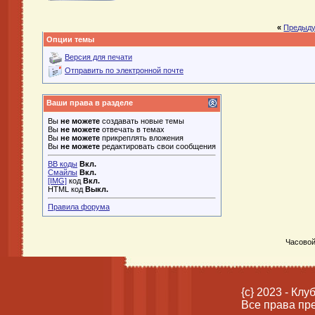
«
Предыду
Опции темы
Версия для печати
Отправить по электронной почте
Ваши права в разделе
Вы
не можете
создавать новые темы
Вы
не можете
отвечать в темах
Вы
не можете
прикреплять вложения
Вы
не можете
редактировать свои сообщения
BB коды
Вкл.
Смайлы
Вкл.
[IMG]
код
Вкл.
HTML код
Выкл.
Правила форума
Часовой
{c} 2023 - Кл
Все права пр