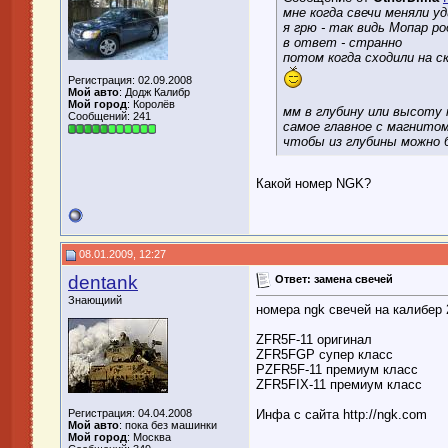
мне когда свечи меняли 
я грю - так видь Мопар р
в ответ - странно
потом когда сходили на ск
Регистрация: 02.09.2008
Мой авто
: Додж Калибр
Мой город
: Королёв
мм в глубину или высоту 
Сообщений: 241
самое главное с магнитом
чтобы из глубины можно
Какой номер NGK?
08.01.2009, 12:27
dentank
Ответ: замена свечей
Знающиий
номера ngk свечей на калибер 
ZFR5F-11 оригинал
ZFR5FGP супер класс
PZFR5F-11 премиум класс
ZFR5FIX-11 премиум класс
Регистрация: 04.04.2008
Инфа с сайта http://ngk.com
Мой авто
: пока без машинки
Мой город
: Москва