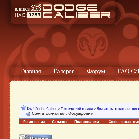
9789
Главная
Галерея
Форум
FAQ Cal
Клуб Dodge Caliber
>
Технический раздел
>
Двигатель, топливная сис
Cвечи зажигания. Обсуждение
Регистрация
Справка
Пользователи
Социальные гру