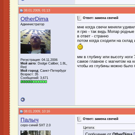
08.01.2009, 01:13
OtherDima
Ответ: замена свечей
Администратор
мне когда свечи меняли удиви
я грю - так видь Мопар родные
в ответ - странно
потом когда сходили на склад 
мм в глубину или высоту ноги 
Регистрация: 04.11.2006
самое главное с магнитом на 
Мой авто
: Dodge Caliber, 1.8L,
чтобы из глубины можно было 
Red
Мой город
: Санкт-Петербург
Возраст: 35
Сообщений: 3,671
08.01.2009, 10:16
Палыч
Ответ: замена свечей
серо-синий SXT 2.0
Цитата:
Сообщение от
OtherDima