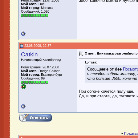
3500. конечно можно и лучше на
Регистрация: 12.07.2008
Мой авто
: ыче
Мой город
: Москва
Сообщений: 1,020
23.08.2008, 22:37
Catkin
Ответ: Динамика разгона!воп
Начинающий Калибровод
Цитата:
Регистрация: 26.07.2008
Сообщение от
dee
Посмот
Мой авто
: Dodge Caliber
я сегодня забрал машину,
Мой город
: Екатеринбург
что больше 3500. конечно 
Сообщений: 99
При обгоне хочется получше.
Да, и при старте, да, туговато
«
Предыду