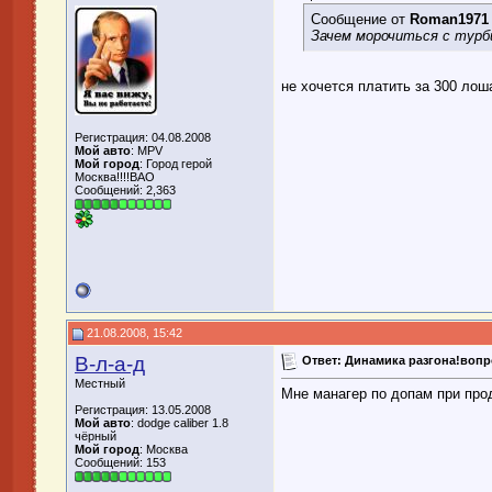
Сообщение от
Roman1971
Зачем морочиться с турби
не хочется платить за 300 лош
Регистрация: 04.08.2008
Мой авто
: MPV
Мой город
: Город герой
Москва!!!!ВАО
Сообщений: 2,363
21.08.2008, 15:42
В-л-а-д
Ответ: Динамика разгона!воп
Местный
Мне манагер по допам при прод
Регистрация: 13.05.2008
Мой авто
: dodge caliber 1.8
чёрный
Мой город
: Москва
Сообщений: 153