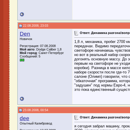
22.08.2008, 23:03
Den
Ответ: Динамика разгона!воп
Новичок
1,8 л, механика, пробег 2700 к
передачах. Видимо передаточн
Регистрация: 07.08.2008
Мой авто
: Dodge Caliber 1,8
светофоре начинаешь чувствов
Мой город
: Санкт-Петербург
но вот в реальный набор скор
Сообщений: 5
догонять основную массу. До э
первым на светофоре не уходи
коробки). Разница в массе кил
наборе скорости после где-то 7
салоне (Олимп) говорили, что 
"обкаточная" программа, котор
"задушен" под нормы Евро-4, н
это пока единственный существ
23.08.2008, 00:54
dee
Ответ: Динамика разгона!воп
Опытный Калибровод
я сегодня забрал машину, прок