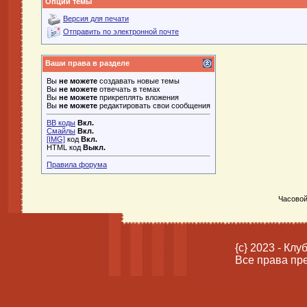
Опции темы
Версия для печати
Отправить по электронной почте
Ваши права в разделе
Вы
не можете
создавать новые темы
Вы
не можете
отвечать в темах
Вы
не можете
прикреплять вложения
Вы
не можете
редактировать свои сообщения
BB коды
Вкл.
Смайлы
Вкл.
[IMG]
код
Вкл.
HTML код
Выкл.
Правила форума
Часовой
{c} 2023 - Кл
Все права пр