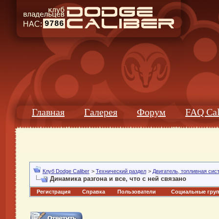
9786
Главная
Галерея
Форум
FAQ Cal
Клуб Dodge Caliber
>
Технический раздел
>
Двигатель, топливная сис
Динамика разгона и все, что с ней связано
Регистрация
Справка
Пользователи
Социальные гру