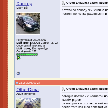
Хантер
Ответ: Динамика разгона!воп
Местный
Кстати по поводу 95 бензина н
постоянно им заправляться ни 
Регистрация: 25.09.2007
Мой авто
: DODGE Caliber P2 / 2л
Серо-синий перламутр
Мой город
: Екатеринбург
Сообщений: 157
22.08.2008, 00:24
OtherDima
Ответ: Динамика разгона!воп
Администратор
сегодня поехали с коллегой по
живём рядом
он говорит - а сколько в ней л
после того как я со свистом и