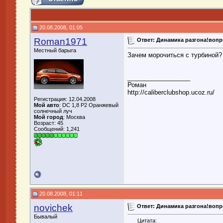
20.08.2008, 01:05
Roman1971
Ответ: Динамика разгона!воп
Местный барыга
Зачем морочиться с турбиной? 
__________________
Роман
http://caliberclubshop.ucoz.ru/
Регистрация: 12.04.2008
Мой авто
: DC 1,8 Р2 Оранжевый
солнечный луч
Мой город
: Москва
Возраст: 45
Сообщений: 1,241
20.08.2008, 01:11
novichek
Ответ: Динамика разгона!воп
Бывалый
Цитата: