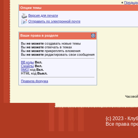
«
Предыду
Опции темы
Версия для печати
Отправить по электронной почте
Ваши права в разделе
Вы
не можете
создавать новые темы
Вы
не можете
отвечать в темах
Вы
не можете
прикреплять вложения
Вы
не можете
редактировать свои сообщения
BB коды
Вкл.
Смайлы
Вкл.
[IMG]
код
Вкл.
HTML код
Выкл.
Правила форума
Часовой
{c} 2023 - Кл
Все права пр