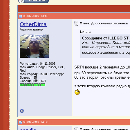
03.06.2008, 13:46
OtherDima
Ответ: Дроссельная заслонка
Администратор
Цитата:
Сообщение от
ILLEGOIST
Хм... Странно... Хотя мо
пятую переходит и машина
подходе к вождению и в 
Регистрация: 04.11.2006
SRT4 вообще 2 передача до 1
Мой авто
: Dodge Caliber, 1.8L,
Red
при 60 переходить на 5тую это
Мой город
: Санкт-Петербург
60 это вторая, отсилы третья 
Возраст: 35
Сообщений: 3,671
я тоже вторую кочегаю редко д
03.06.2008, 14:08
Ответ: Дроссельная заслонка