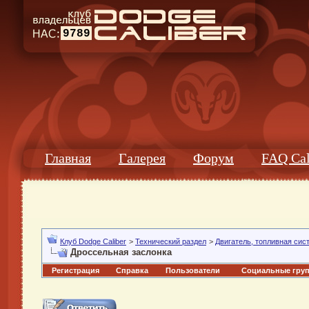
9789
Главная
Галерея
Форум
FAQ Cal
Клуб Dodge Caliber
>
Технический раздел
>
Двигатель, топливная сис
Дроссельная заслонка
Регистрация
Справка
Пользователи
Социальные гру