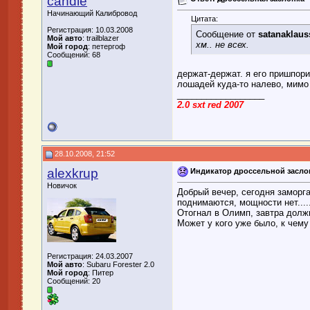
candie
Начинающий Калибровод
Цитата:
Регистрация: 10.03.2008
Сообщение от
satanaklaus
Мой авто
: trailblazer
хм.. не всех.
Мой город
: петергоф
Сообщений: 68
держат-держат. я его пришпори
лошадей куда-то налево, мимо
__________________
2.0 sxt red 2007
28.10.2008, 21:52
alexkrup
Индикатор дроссельной засло
Новичок
Добрый вечер, сегодня заморг
поднимаются, мощности нет.....
Отогнал в Олимп, завтра должн
Может у кого уже было, к чему
Регистрация: 24.03.2007
Мой авто
: Subaru Forester 2.0
Мой город
: Питер
Сообщений: 20