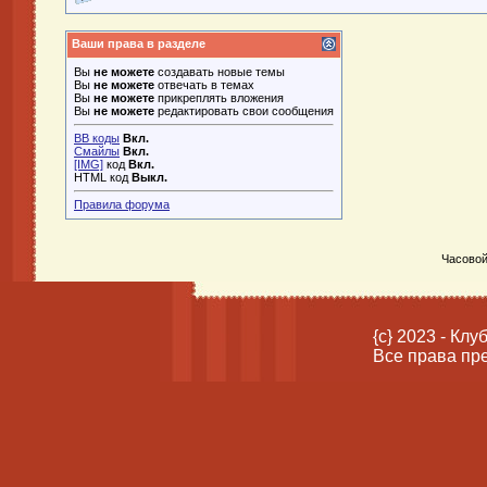
Ваши права в разделе
Вы
не можете
создавать новые темы
Вы
не можете
отвечать в темах
Вы
не можете
прикреплять вложения
Вы
не можете
редактировать свои сообщения
BB коды
Вкл.
Смайлы
Вкл.
[IMG]
код
Вкл.
HTML код
Выкл.
Правила форума
Часовой
{c} 2023 - Кл
Все права пр