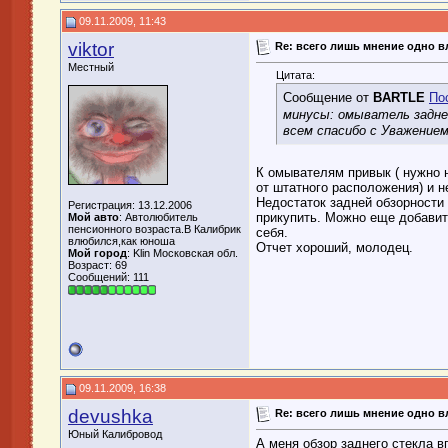
09.11.2009, 11:43
viktor
Re: всего лишь мнение одно 
Местный
Цитата:
Сообщение от
BARTLE
По
минусы: омыватель заднег
всем спасибо с Уважением
К омывателям привык ( нужно 
от штатного расположения) и н
Недостаток задней обзорности
Регистрация: 13.12.2006
прикупить. Можно еще добавит
Мой авто
: Автолюбитель
пенсионного возраста.В Калибрик
себя.
влюбился,как юноша
Отчет хороший, молодец.
Мой город
: Klin Московская обл.
Возраст: 69
Сообщений: 111
09.11.2009, 16:38
devushka
Re: всего лишь мнение одно 
Юный Калибровод
А меня обзор заднего стекла в