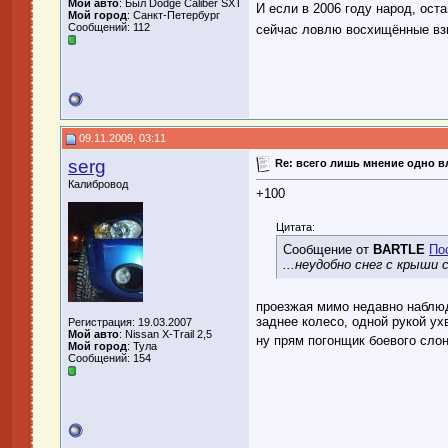
Мой авто
: Был Dodge Caliber SXT
И если в 2006 году народ, ос
Мой город
: Санкт-Петербург
Сообщений: 112
сейчас ловлю восхищённые вз
09.11.2009, 03:11
serg
Re: всего лишь мнение одно 
Калибровод
+100
Цитата:
Сообщение от
BARTLE
По
...неудобно снег с крыши 
проезжая мимо недавно наблюд
заднее колесо, одной рукой ух
Регистрация: 19.03.2007
Мой авто
: Nissan X-Trail 2,5
ну прям погонщик боевого сло
Мой город
: Тула
Сообщений: 154