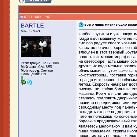
07.11.2009, 22:07
BARTLE
всего лишь мнение одно влад
MAGIC MAN
колёса крутятся и уже накрути
Когда взял машинку конечно нр
сих пор радует своего хозяина
качество не очень хорошее твё
влюблён в этот твёрдый брута
ваще таких машин море)) согл
на светофоре часть машин осма
Регистрация: 12.12.2008
друзья их куда меньше различ
Мой авто
: CALIBER
облик машины путём замены п
Мой город
: Самара
Сообщений: 119
конструктором.. поставив гор
гораздо интереснее. Проблемы 
летом. Скорость набирает дос
рискнул не люблю большие ско
машины. Кое что я считаю сде
стараясь подловить дворником
правило передвигаюсь или оди
свободному месту под панелью
охладить скорее поддерживать
чего не положишь но основные
бардачка предназначенный как
являетесь меломаном и вам ну
пища приемлема, скрипы иногда
проходимость неплохая жалко