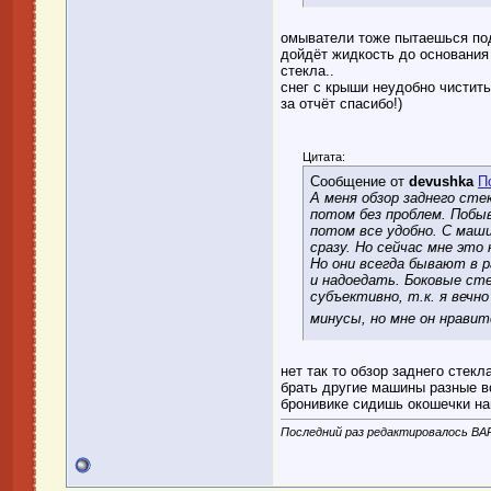
омыватели тоже пытаешься подл
дойдёт жидкость до основания 
стекла..
снег с крыши неудобно чистить
за отчёт спасибо!)
Цитата:
Сообщение от
devushka
П
А меня обзор заднего стек
потом без проблем. Побыв
потом все удобно. С маши
сразу. Но сейчас мне это
Но они всегда бывают в 
и надоедать. Боковые сте
субъективно, т.к. я вечн
минусы, но мне он нравитс
нет так то обзор заднего стекл
брать другие машины разные вс
бронивике сидишь окошечки на
Последний раз редактировалось BAR