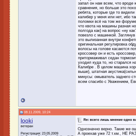
запал он нам всем, что вроде 
сравнения, но больше это пох
ребята, которые где то видели
калибер у меня или нет, ибо т
поломки всё на том же форуме.
что квота на машины разная н
полгода как) на вопрос «ну как
повезло с машинкой. Заглянув 
это вылизанная внутри конфетк
оригинальная регулировка обду
волосы на голове касаются по
кроссовер он и есть кроссовер
притормаживал седан тормозит
уходил куда то, но старался на
Калибре . В целом машина хор
выше), штатная акустика(сильн
минусы: омыватель заднего ст
всем спасибо с Уважением, Ев
08.11.2009, 10:24
looki
Re: всего лишь мнение одно 
ветеран
Однозначно верно. Такие же о
А проехав уже 72 т.км., НЕ 
Регистрация: 23.05.2009