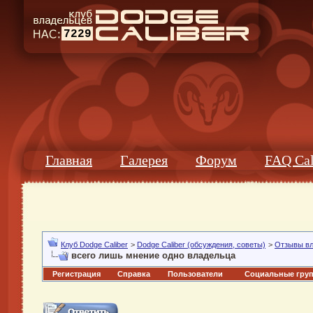
7229
Главная
Галерея
Форум
FAQ Cal
Клуб Dodge Caliber
>
Dodge Caliber (обсуждения, советы)
>
Отзывы в
всего лишь мнение одно владельца
Регистрация
Справка
Пользователи
Социальные гру