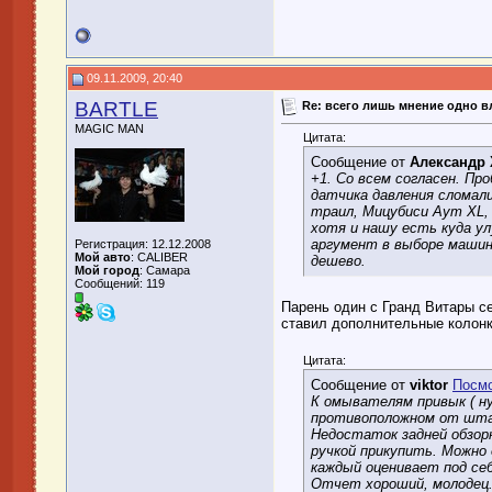
09.11.2009, 20:40
BARTLE
Re: всего лишь мнение одно 
MAGIC MAN
Цитата:
Сообщение от
Александр 
+1. Со всем согласен. Пр
датчика давления сломали
траил, Мицубиси Аут XL, 
хотя и нашу есть куда у
аргумент в выборе машин
Регистрация: 12.12.2008
Мой авто
: CALIBER
дешево.
Мой город
: Самара
Сообщений: 119
Парень один с Гранд Витары сел
ставил дополнительные колонки
Цитата:
Сообщение от
viktor
Посмо
К омывателям привык ( н
противоположном от шта
Недостаток задней обзор
ручкой прикупить. Можно
каждый оценивает под себ
Отчет хороший, молодец