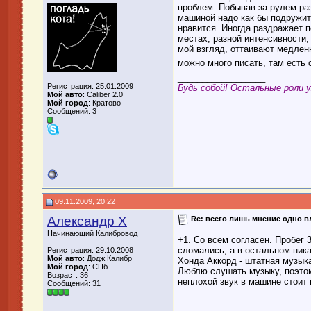
проблем. Побывав за рулем ра
машиной надо как бы подружит
нравится. Иногда раздражает п
местах, разной интенсивности,
мой взгляд, оттаивают медленн
можно много писать, там есть 
__________________
Регистрация: 25.01.2009
Будь собой! Остальные роли 
Мой авто
: Caliber 2.0
Мой город
: Кратово
Сообщений: 3
09.11.2009, 20:22
Александр Х
Re: всего лишь мнение одно 
Начинающий Калибровод
+1. Со всем согласен. Пробег 
сломались, а в остальном ника
Регистрация: 29.10.2008
Мой авто
: Додж Калибр
Хонда Аккорд - штатная музыка
Мой город
: СПб
Люблю слушать музыку, поэтом
Возраст: 36
неплохой звук в машине стоит 
Сообщений: 31