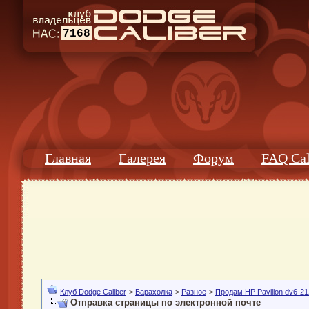
7168
Главная
Галерея
Форум
FAQ Cal
Клуб Dodge Caliber
>
Барахолка
>
Разное
>
Продам HP Pavilion dv6-21
Отправка страницы по электронной почте