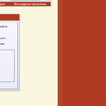
день
Все разделы прочитаны
ной из
.
ься к
уме.