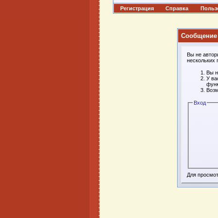
Регистрация
Справка
Польз
Сообщение
Вы не автор
нескольких 
Вы н
У ва
функ
Возм
Вход
Для просмо