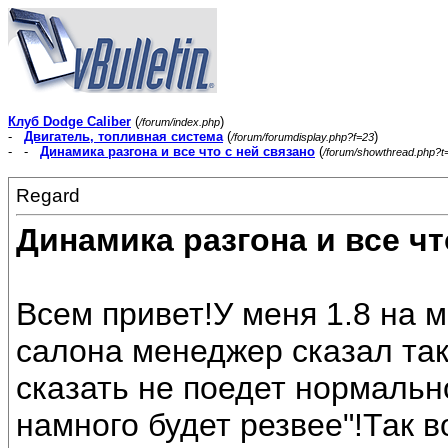
Клуб Dodge Caliber
(
)
/forum/index.php
-
Двигатель, топливная система
(
)
/forum/forumdisplay.php?f=23
- -
Динамика разгона и все что с ней связано
(
/forum/showthread.php?t
Regard
Динамика разгона и все чт
Всем привет!У меня 1.8 на м
салона менеджер сказал та
сказать не поедет нормально
намного будет резвее"!Так в