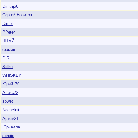
Dmitrij56
Сергей Новиков
Dimel
PPeter
ШТАЙ
фомин
DIR
Solko
WHISKEY
Юрий_70
Алекс22
sowet
Nechetnii
Артём21
Юрчелла
serdjio