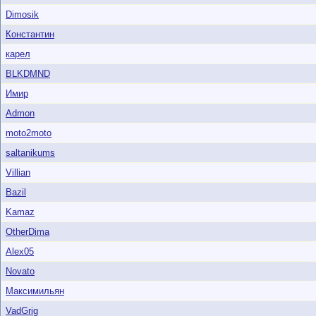
Dimosik
Константин
карел
BLKDMND
Имир
Admon
moto2moto
saltanikums
Villian
Bazil
Kamaz
OtherDima
Alex05
Novato
Максимильян
VadGrig