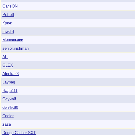
GarisON
Petroff
Крюк
mwd-rf
Мишаньчик
senior.irishman
Al_
GLEX
Alenka23
Laybag
Надя111
Случай
den4ik80
Cooler
zaza
Dodge Caliber SXT