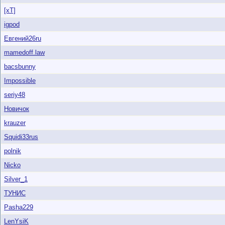
[xT]
igpod
Евгений26ru
mamedoff.law
bacsbunny
Impossible
seriy48
Новичок
krauzer
Squidi33rus
polnik
Nicko
Silver_1
ТУНИС
Pasha229
LenYsiK