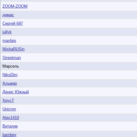
ZOOM-ZOOM
димас
Сергей 697
jullyk
maxlips
MishaRUSin
Streetman
Марсель
NikoDim
Альмир
Денис Южный
ХрусТ
Unicron
Alex1410
Виталик
bambey