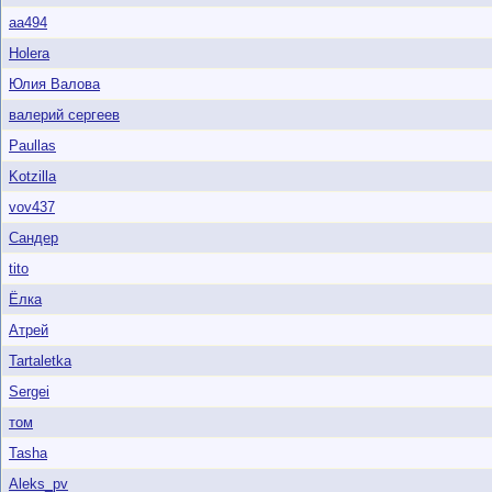
aa494
Holera
Юлия Валова
валерий сергеев
Paullas
Kotzilla
vov437
Сандер
tito
Ёлка
Атрей
Tartaletka
Sergei
том
Tasha
Aleks_pv