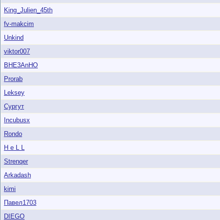
King_Julien_45th
fv-makcim
Unkind
viktor007
BHE3AnHO
Prorab
Leksey
Сургут
Incubusx
Rondo
H e L L
Strenqer
Arkadash
kimi
Павел1703
DIEGO