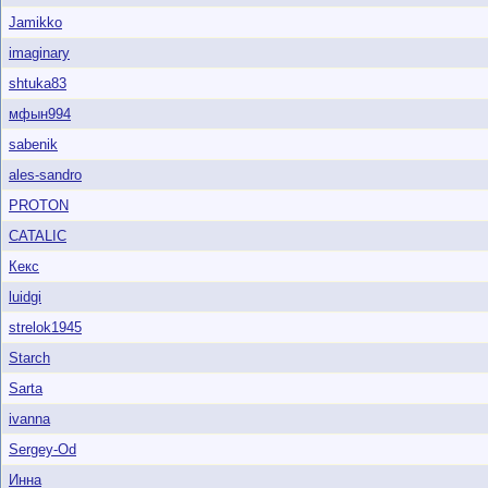
Jamikko
imaginary
shtuka83
мфын994
sabenik
ales-sandro
PROTON
CATALIC
Кекс
luidgi
strelok1945
Starch
Sarta
ivanna
Sergey-Od
Инна