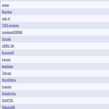
дрон
Bumka
nek.rf
TRS-motors
sonique2000bf
Xronik
URRI 39
Kuzmoff
Lexus
bashtan
Tolyan
RoyKillroy
Ivanini
БАрАдАч
DrAP35
Wacko85