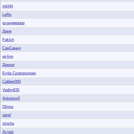
mkl44
LeRu
владимиррр
Диня
Fakish
СанСаныч
wi-live
Дрюня
Буба Сковородкин
Caliber000
Vadim835
AntoniusII
Dlinna
oprel
stosha
Acypa