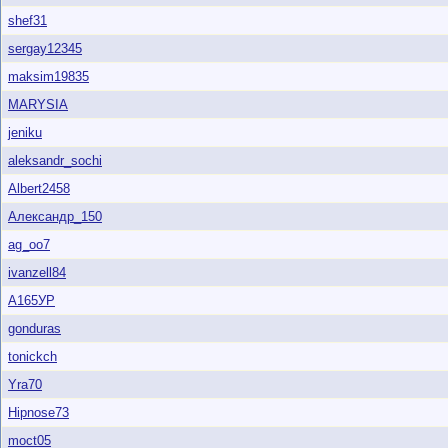
shef31
sergay12345
maksim19835
MARYSIA
jeniku
aleksandr_sochi
Albert2458
Александр_150
ag_oo7
ivanzell84
А165УР
gonduras
tonickch
Yra70
Hipnose73
moct05