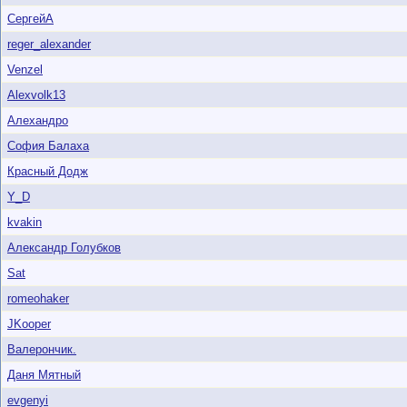
СергейА
reger_alexander
Venzel
Alexvolk13
Алехандро
София Балаха
Красный Додж
Y_D
kvakin
Александр Голубков
Sat
romeohaker
JKooper
Валерончик.
Даня Мятный
evgenyi