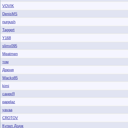
VOVIK
DenisMS
nurgush
Taggert
Y168
slimx095
Meatmen
том
Дрюня
Wacko85
kimi
санекЯ
papelaz
yavaa
CROTOV
Купил Додж