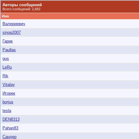
Авторы сообщений
Всего сообщений: 2,682
Имя
Валериевич
sinop2007
Гарик
Paullas
gus
LeRu
Rik
Vitalay
Игорек
borjus
tesla
DEN8313
Pahan83
Сандер