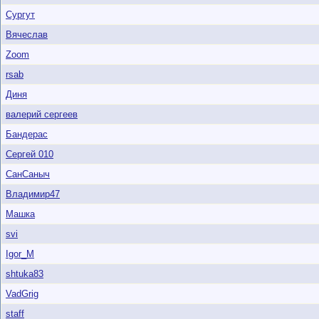
Сургут
Вячеслав
Zoom
rsab
Диня
валерий сергеев
Бандерас
Сергей 010
СанСаныч
Владимир47
Машка
svi
Igor_M
shtuka83
VadGrig
staff