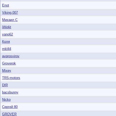
Enot
Viking.007
Михаил С
iWidjit
vano62
Коля
mkl44
avprosvirov
Groverok
Mixey
TRS-motors
DIR
bacsbunny
Nicko
Сергей 80
GROVER