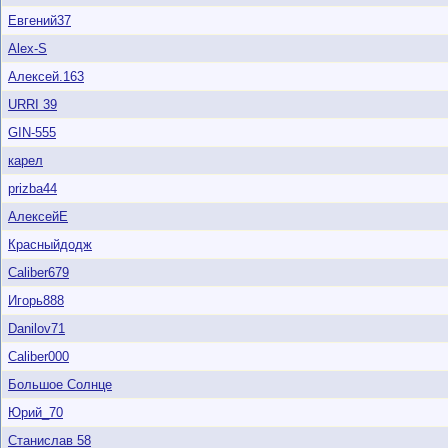
Евгений37
Alex-S
Алексей.163
URRI 39
GIN-555
карел
prizba44
АлексейЕ
Красныйдодж
Caliber679
Игорь888
Danilov71
Caliber000
Большое Солнце
Юрий_70
Станислав 58