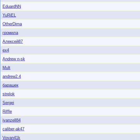
EduardNN
YuRiEL
OtherDima
громила
Алексей87
ex4
Andrew n-sk
Mult
andrew2.4
барашек
strelok
Sergei
Riffle
ivanzell84
caliber-ak47
Vovan41k