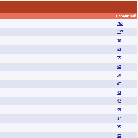
Сообщений
263
127
96
63
55
53
50
47
43
42
39
37
35
33