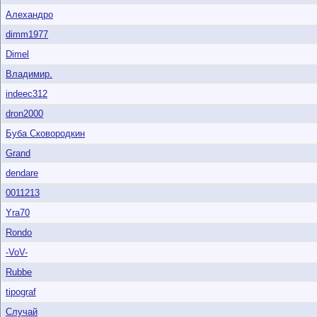
Алехандро
dimm1977
Dimel
Владимир.
indeec312
dron2000
Буба Сковородкин
Grand
dendare
0011213
Yra70
Rondo
-VoV-
Rubbe
tipograf
Случай