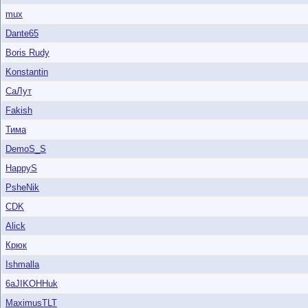
mux
Dante65
Boris Rudy
Konstantin
СаЛут
Fakish
Тима
DemoS_S
HappyS
PsheNik
CDK
Alick
Крюк
Ishmalla
6aJIKOHHuk
MaximusTLT