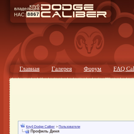
8867
Главная
Галерея
Форум
FAQ Cal
Клуб Dodge Caliber
>
Пользователи
Профиль Диня