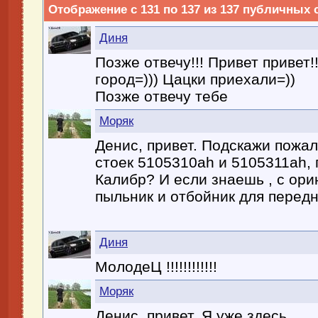
Отображение с 131 по
137
из
137
публичных 
Диня
Позже отвечу!!! Привет привет!
город=))) Цацки приехали=))
Позже отвечу тебе
Моряк
Денис, привет. Подскажи пожал
стоек 5105310ah и 5105311ah, 
Калибр? И если знаешь , с ори
пыльник и отбойник для перед
Диня
МолодеЦ !!!!!!!!!!!!
Моряк
Денис, привет. Я уже здесь.