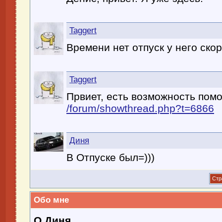
Taggert
Времени нет отпуск у него скоро
Taggert
Првиет, есть возможность пом
/forum/showthread.php?t=6866
Диня
В Отпуске был=)))
Стр
Обо мне
О Диня