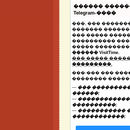
������ �����
Telegram-����
���, ��� �������
������� ������ 
��� ����� �����
���������� ���
����� ��������
������ VisitTime.
��� ����� ����
���������
.
���-��� ��� ���
�������� �����
—
��� ���������
������;
—
�������������
����������;
—
����������� 
������������;