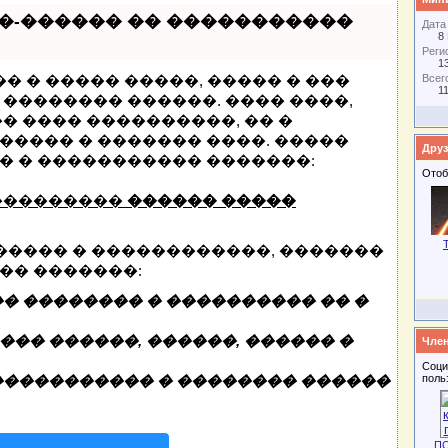
�-������ �� �����������
Дата
8
Реги
1
Всег
� � ����� �����, ����� � ���
1
�������� ������. ���� ����,
� ���� ����������, �� �
����� � ������� ����. �����
Друз
� � ����������� �������:
Отоб
���������
������ �����
����� � ������������, �������
�� �������:
� �������� � ���������� �� �
�� ������, ������, ������ �
Член
Соци
поль
����������� � �������� ������
П