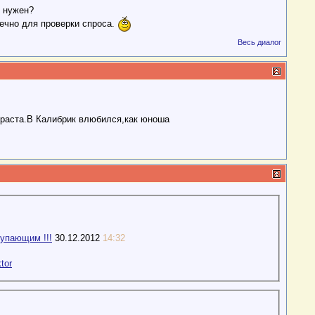
е нужен?
ечно для проверки спроса.
Весь диалог
зраста.В Калибрик влюбился,как юноша
упающим !!!
30.12.2012
14:32
tor