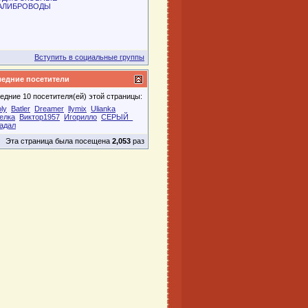
АЛИБРОВОДЫ
Вступить в социальные группы
едние посетители
едние 10 посетителя(ей) этой страницы:
ly
Batler
Dreamer
llymix
Ulianka
елка
Виктор1957
Игорилло
СЕРЫЙ_
адал
Эта страница была посещена
2,053
раз