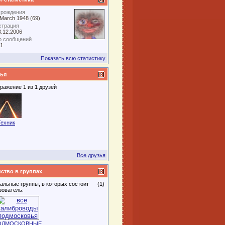
 рождения
 March 1948 (69)
страция
3.12.2006
о сообщений
11
Показать всю статистику
ья
ражение 1 из 1 друзей
Техник
Все друзья
ство в группах
альные группы, в которых состоит
(1)
зователь:
ОДМОСКОВНЫЕ