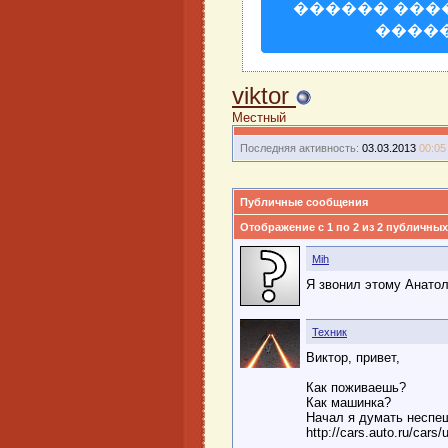
������ ���
����
viktor
Местный
Последняя активность:
03.03.2013
00:05
Публичные сообщения
Отображение с 1 по
2
из
2
публичных
Mih
Я звонил этому Анато
Техник
Виктор, привет,
Как поживаешь?
Как машинка?
Начал я думать неспе
http://cars.auto.ru/cars