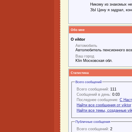
Никому из знакомых н
ЗЫ Цену я задрал, кон
Обо мне
О viktor
Автомобиль
Автолюбитель пенсионного во
Ваш город
Klin Московская обл.
Статистика
Всего сообщений
Всего сообщений:
111
Сообщений в день:
0.03
Последнее сообщение:
С Наст
Найти все сообщения от viktor
Найти все темы, созданные vik
Публичные сообщения
Всего сообщений:
2