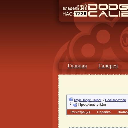
7229
Главная
Галерея
Клуб Dodge Caliber
>
Пользователи
Профиль viktor
Регистрация
Справка
Польз