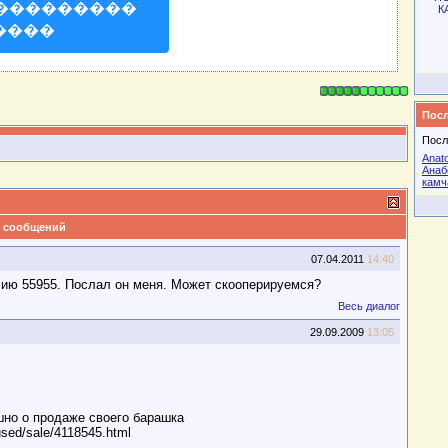
���������
К
����
Посл
Посл
Anato
Анаб
камч
 сообщений
07.04.2011
14:40
лию 55955. Послал он меня. Может скооперируемся?
Весь диалог
29.09.2009
13:05
шно о продаже своего барашка
/used/sale/4118545.html