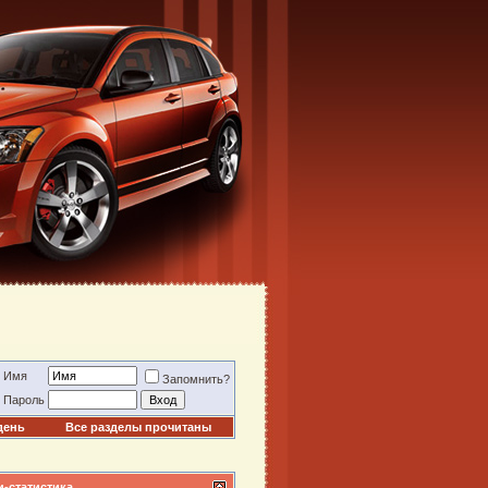
Имя
Запомнить?
Пароль
день
Все разделы прочитаны
-статистика