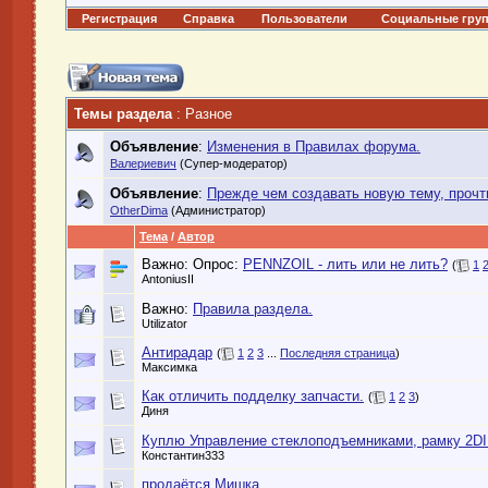
Регистрация
Справка
Пользователи
Социальные гру
Темы раздела
: Разное
Объявление
:
Изменения в Правилах форума.
Валериевич
(Супер-модератор)
Объявление
:
Прежде чем создавать новую тему, прочти
OtherDima
(Администратор)
Тема
/
Автор
Важно: Опрос:
PENNZOIL - лить или не лить?
(
1
AntoniusII
Важно:
Правила раздела.
Utilizator
Антирадар
(
1
2
3
...
Последняя страница
)
Максимка
Как отличить подделку запчасти.
(
1
2
3
)
Диня
Куплю Управление стеклоподъемниками, рамку 2D
Константин333
продаётся Мишка