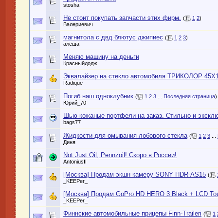
stosha
Не стоит покупать запчасти этих фирм.
(
1
2
)
Валериевич
магнитола с двд блютус джипиес
(
1
2
3
)
алёша
Меняю машину на деньги
Красныйдодж
Эквалайзер на стекло автомобиля ТРИКОЛОР 45Х1
Radique
Погиб наш одноклубник
(
1
2
3
...
Последняя страница
)
Юрий_70
Шью кожаные портфели на заказ. Стильно и экскл
bags77
Жидкости для омывания лобового стекла
(
1
2
3
...
Диня
Not Just Oil, Pennzoil! Cкоро в России!
AntoniusII
[Москва] Продам экшн камеру SONY HDR-AS15
(
_KEEPer_
[Москва] Продам GoPro HD HERO 3 Black + LCD To
_KEEPer_
Финнские автомобильные прицепы Finn-Traileri
(
1