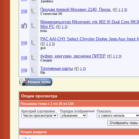
Jamikko
Продам боевой Москвич 2140, Пенза.
(
1
2
3
)
Станислав 58
Миникомпьютер Rikomagic mk 802 III Dual Core RK3
Mini PC
(
1
2
)
bota
PAC AAI-CHY Select Chrysler Dodge Jeep Aux Input f
(
1
2
3
)
gus
буфер, кенгурин, реснички ПИТЕР
(
1
2
3
)
Сандер
Топливные карты
(
1
2
)
Rik
Опции просмотра
Показаны темы с 1 по 20 из 134
Критерий сортировки
Порядок отображения
Показать
Опции раздела