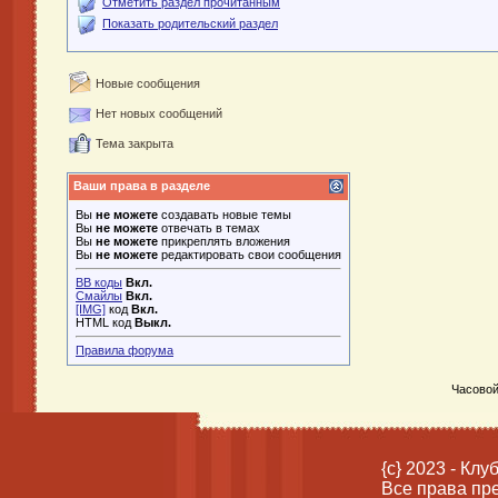
Отметить раздел прочитанным
Показать родительский раздел
Новые сообщения
Нет новых сообщений
Тема закрыта
Ваши права в разделе
Вы
не можете
создавать новые темы
Вы
не можете
отвечать в темах
Вы
не можете
прикреплять вложения
Вы
не можете
редактировать свои сообщения
BB коды
Вкл.
Смайлы
Вкл.
[IMG]
код
Вкл.
HTML код
Выкл.
Правила форума
Часовой
{c} 2023 - Кл
Все права пр