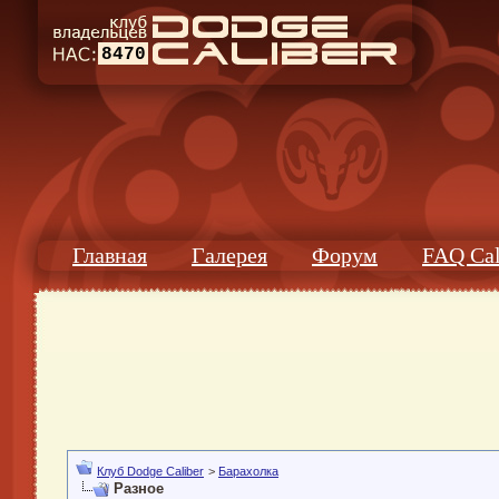
8470
Главная
Галерея
Форум
FAQ Cal
Клуб Dodge Caliber
>
Барахолка
Разное