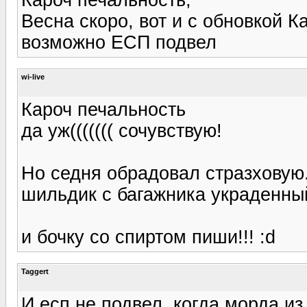
Весна скоро, вот и с обновкой К
возможно ЕСП подвел
wi-live
Кароч печальность
да уж((((((( сочувствую!
Но седня обрадовал стразховую.
шильдик с багажника украденны
и бочку со спиртом пиши!!! :d
Taggert
И есп не подвел, когда морда и