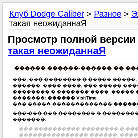
Клуб Dodge Caliber
>
Разное
>
Э
такая неожиданнаЯ
Просмотр полной версии
такая неожиданнаЯ
������ ������-������ �� ����
���, ��� �������� � ����� �����
������. ���� ����, ��� ����� ��
�������� � ������� ����. �����
�������:
������ VisitTime.
��� ����� �������������
�����
���-��� ��� �������� � �������
�������:
—
��� ���������� �������� � ���
—
��������������� ������, �����