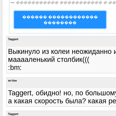
—
����������� ����������� � ��
������ ������������
��������
Taggert
Выкинуло из колеи неожиданно 
мааааленький столбик(((
:bm:
wi-live
Taggert, обидно! но, по большом
а какая скорость была? какая р
Taggert